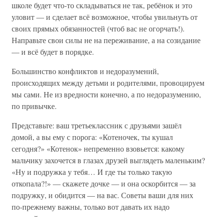
школе будет что-то складываться не так, ребёнок и это
уловит — и сделает всё возможное, чтобы увильнуть от
своих прямых обязанностей (чтоб вас не огорчать!).
Направьте свои силы не на переживание, а на созидание
— и всё будет в порядке.
Большинство конфликтов и недоразумений,
происходящих между детьми и родителями, провоцируем
мы сами. Не из вредности конечно, а по недоразумению,
по привычке.
Представьте: ваш третьеклассник с друзьями зашёл
домой, а вы ему с порога: «Котеночек, ты кушал
сегодня?» «Котенок» непременно взовьется: какому
мальчику захочется в глазах друзей выглядеть маленьким?
«Ну и подружка у тебя… И где ты только такую
откопала?!» — скажете дочке — и она оскорбится — за
подружку, и обидится — на вас. Советы ваши для них
по-прежнему важны, только вот давать их надо