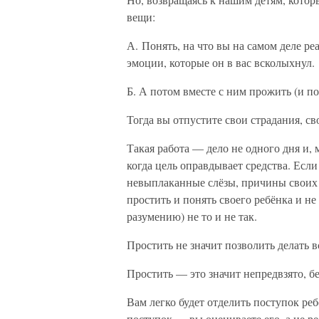
вещи:
А. Понять, на что вы на самом деле ре
эмоции, которые он в вас всколыхнул.
Б. А потом вместе с ним прожить (и пол
Тогда вы отпустите свои страдания, с
Такая работа — дело не одного дня и, 
когда цель оправдывает средства. Если
невыплаканные слёзы, причины своих д
простить и понять своего ребёнка и не 
разумению) не то и не так.
Простить не значит позволить делать вс
Простить — это значит непредвзято, б
Вам легко будет отделить поступок ре
поступок — вы оцениваете его, а не р