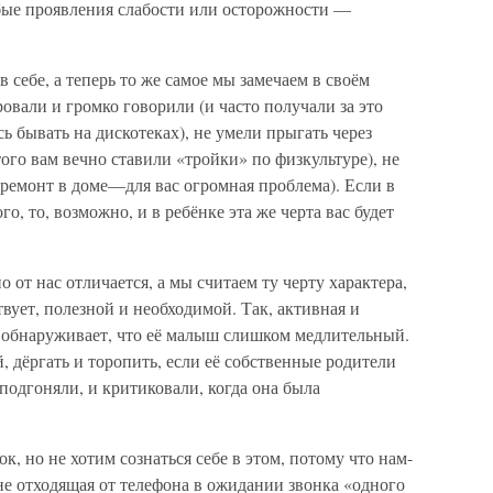
юбые проявления слабости или осторожности —
в себе, а теперь то же самое мы замечаем в своём
овали и громко говорили (и часто получали за это
сь бывать на дискотеках), не умели прыгать через
этого вам вечно ставили «тройки» по физкультуре), не
 ремонт в доме—для вас огромная проблема). Если в
го, то, возможно, и в ребёнке эта же черта вас будет
о от нас отличается, а мы считаем ту черту характера,
ствует, полезной и необходимой. Так, активная и
и обнаруживает, что её малыш слишком медлительный.
, дёргать и торопить, если её собственные родители
подгоняли, и критиковали, когда она была
к, но не хотим сознаться себе в этом, потому что нам-
 не отходящая от телефона в ожидании звонка «одного