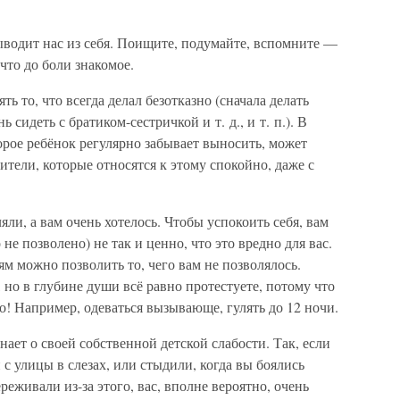
ыводит нас из себя. Поищите, подумайте, вспомните —
-что до боли знакомое.
ь то, что всегда делал безотказно (сначала делать
 сидеть с братиком-сестричкой и т. д., и т. п.). В
орое ребёнок регулярно забывает выносить, может
дители, которые относятся к этому спокойно, даже с
ляли, а вам очень хотелось. Чтобы успокоить себя, вам
 не позволено) не так и ценно, что это вредно для вас.
тям можно позволить то, чего вам не позволялось.
но в глубине души всё равно протестуете, потому что
о! Например, одеваться вызывающе, гулять до 12 ночи.
ает о своей собственной детской слабости. Так, если
 с улицы в слезах, или стыдили, когда вы боялись
реживали из-за этого, вас, вполне вероятно, очень