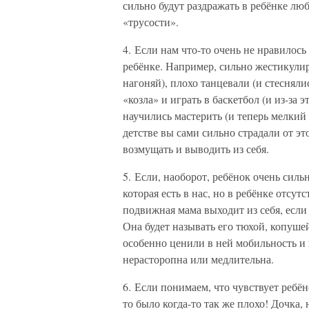
сильно будут раздражать в ребёнке л
«трусости».
4. Если нам что-то очень не нравилось 
ребёнке. Например, сильно жестикулир
нагоняй), плохо танцевали (и стесняли
«козла» и играть в баскетбол (и из-за 
научились мастерить (и теперь мелкий
детстве вы сами сильно страдали от это
возмущать и выводить из себя.
5. Если, наоборот, ребёнок очень сильн
которая есть в нас, но в ребёнке отсут
подвижная мама выходит из себя, есл
Она будет называть его тюхой, копушей
особенно ценили в ней мобильность и 
нерасторопна или медлительна.
6. Если понимаем, что чувствует ребёно
то было когда-то так же плохо! Дочка,