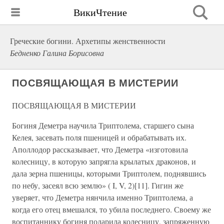
ВикиЧтение
Греческие богини. Архетипы женственности
Бедненко Галина Борисовна
ПОСВЯЩАЮЩАЯ В МИСТЕРИИ
ПОСВЯЩАЮЩАЯ В МИСТЕРИИ
Богиня Деметра научила Триптолема, старшего сына
Келея, засевать поля пшеницей и обрабатывать их.
Аполлодор рассказывает, что Деметра «изготовила
колесницу, в которую запрягла крылатых драконов, и
дала зерна пшеницы, которыми Триптолем, поднявшись
по небу, засеял всю землю» ( I, V, 2)[11]. Гигин же
уверяет, что Деметра нянчила именно Триптолема, а
когда его отец вмешался, то убила последнего. Своему же
воспитаннику богиня подарила колесницу, запряженную