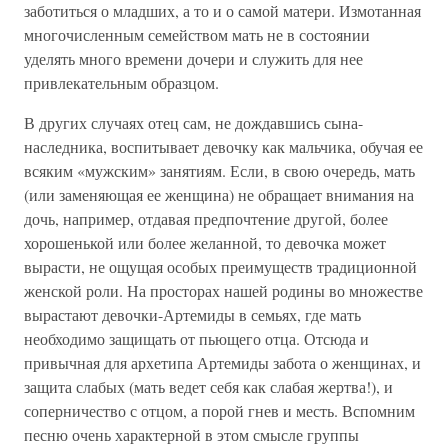
заботиться о младших, а то и о самой матери. Измотанная
многочисленным семейством мать не в состоянии
уделять много времени дочери и служить для нее
привлекательным образцом.
В других случаях отец сам, не дождавшись сына-
наследника, воспитывает девочку как мальчика, обучая ее
всяким «мужским» занятиям. Если, в свою очередь, мать
(или заменяющая ее женщина) не обращает внимания на
дочь, например, отдавая предпочтение другой, более
хорошенькой или более желанной, то девочка может
вырасти, не ощущая особых преимуществ традиционной
женской роли. На просторах нашей родины во множестве
вырастают девочки-Артемиды в семьях, где мать
необходимо защищать от пьющего отца. Отсюда и
привычная для архетипа Артемиды забота о женщинах, и
защита слабых (мать ведет себя как слабая жертва!), и
соперничество с отцом, а порой гнев и месть. Вспомним
песню очень характерной в этом смысле группы