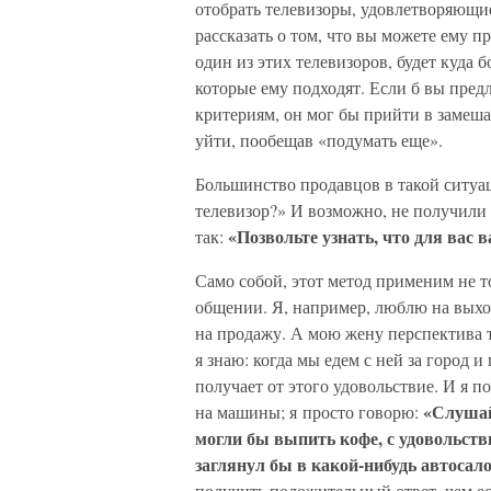
отобрать телевизоры, удовлетворяющие
рассказать о том, что вы можете ему п
один из этих телевизоров, будет куда 
которые ему подходят. Если б вы пре
критериям, он мог бы прийти в замешат
уйти, пообещав «подумать еще».
Большинство продавцов в такой ситуац
телевизор?» И возможно, не получили б
«Позвольте узнать, что для вас 
так:
Само собой, этот метод применим не то
общении. Я, например, люблю на вых
на продажу. А мою жену перспектива т
я знаю: когда мы едем с ней за город 
получает от этого удовольствие. И я п
«Слушай
на машины; я просто говорю:
могли бы выпить кофе, с удовольстви
заглянул бы в какой-нибудь автосало
получить положительный ответ, чем ес