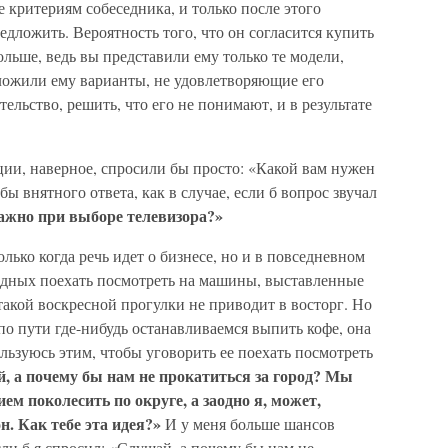
 критериям собеседника, и только после этого
редложить. Вероятность того, что он согласится купить
больше, ведь вы представили ему только те модели,
дложили ему варианты, не удовлетворяющие его
ельство, решить, что его не понимают, и в результате
ии, наверное, спросили бы просто: «Какой вам нужен
ы внятного ответа, как в случае, если б вопрос звучал
важно при выборе телевизора?»
лько когда речь идет о бизнесе, но и в повседневном
одных поехать посмотреть на машины, выставленные
акой воскресной прогулки не приводит в восторг. Но
и по пути где-нибудь останавливаемся выпить кофе, она
ользуюсь этим, чтобы уговорить ее поехать посмотреть
, а почему бы нам не прокатиться за город? Мы
ем поколесить по округе, а заодно я, может,
н. Как тебе эта идея?»
И у меня больше шансов
ли б я спросил: «Слушай, а почему бы нам не