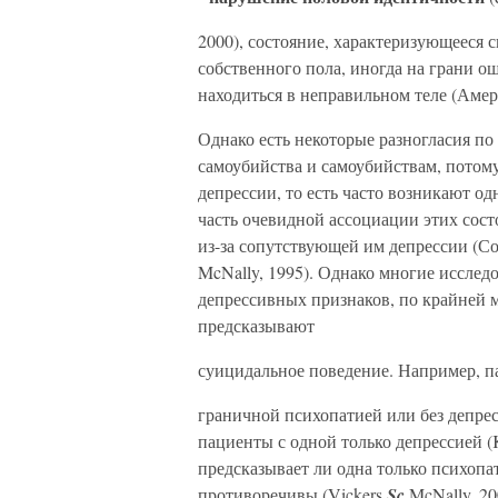
2000), состояние, характеризующеес
собственного пола, иногда на грани 
находиться в неправильном теле (Амер
Однако есть некоторые разногласия п
самоубийства и самоубийствам, потому
депрессии, то есть часто возникают о
часть очевидной ассоциации этих сос
из-за сопутствующей им депрессии (Сох
McNally, 1995). Однако многие исслед
депрессивных признаков, по крайней м
предсказывают
суицидальное поведение. Например, п
граничной психопатией или без депрес
пациенты с одной только депрессией (K
предсказывает ли одна только психопа
противоречивы (Vickers
Sc
McNally, 200