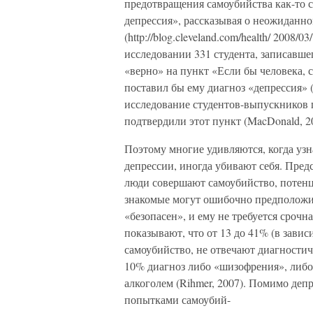
предотвращения самоубийства как-то ск
депрессия», рассказывая о неожиданн
(http://blog.cleveland.com/health/ 2008/
исследовании 331 студента, записавше
«верно» на пункт «Если бы человека, 
поставил бы ему диагноз «депрессия» (
исследование студентов-выпускников 
подтвердили этот пункт (MacDonald, 2
Поэтому многие удивляются, когда узн
депрессии, иногда убивают себя. Пред
люди совершают самоубийство, потенц
знакомые могут ошибочно предположит
«безопасен», и ему не требуется сроч
показывают, что от 13 до 41% (в зави
самоубийство, не отвечают диагности
10% диагноз либо «шизофрения», либо
алкоголем (Rihmer, 2007). Помимо деп
попытками самоубий-