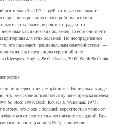
иблизительно 5—10% людей, которые совершают
ого диагностированного расстройства психики
торые из этих людей, вероятно, страдают от
нескольких психических болезней, то есть они почти
 критериям для этих болезней. Но неопределенное
ет то, что называют «рациональным самоубийством» —
нчить жизнь перед лицом серьезной и не
и (Kleespies, Hughes
Sc
Gal-lacher, 2000; Werth
Sc
Cobia,
 депрессия
нейший предвестник самоубийства. Во-первых, в ходе
о, что безысходность является лучшим предсказателем
rown
Sc
Steer, 1989; Beck, Kovacs &
Weissman, 1975;
дит потому, что люди с большей вероятностью убивают
 избавиться от своих психологических страданий. Во-
ется в старости (см. миф № 9), количество