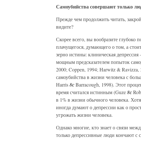
Самоубийства совершают только люд
Прежде чем продолжить читать, закройт
видите?
Скорее всего, вы вообразите глубоко 
плачущегося, думающего о том, а стоит
зерно истины: клиническая депрессия
мощным предсказателем попыток самоуб
2000; Coppen, 1994; Harwitz & Ravizza,
самоубийства в жизни человека с боль
Harris
8с
Barracough, 1998). Этот проце
время считался истинным (Guze
8с
Rob
в 1% в жизни обычного человека. Хотя
иногда думают о депрессии как о прос
угрожать жизни человека.
Однако многие, кто знает о связи меж
только депрессивные люди кончают с 