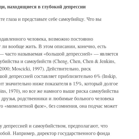
и, находящиеся в глубокой депрессии
е глаза и представьте себе самоубийцу. Что вы
подавленного человека, возможно постоянно
 ли вообще жить. В этом описании, конечно, есть
 — часто называемая «большой депрессией» — является
ийства и самоубийств (Cheng, Chen, Chen & Jenkins,
 2000; Moscicki, 1997). Действительно, риск
шой депрессией составляет приблизительно 6% (Inskip,
нт значительно ниже показателя в 15%, который долгое
ins, 1970), но все же намного выше риска самоубийства
 друзья, родственники и любимые больного человека
то «мимолетной фазе», без сомнения, она подчас может
ду депрессией и самоубийством, предполагают, что
собой. Например, директор государственного фонда