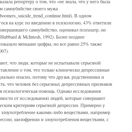
азала репортеру о том, что «не знала, что у него была
ом самоубийстве своего мужа
03/boomers_suicide_trend_continue.html). В одном
гося на курс по введению в психологию, 43% ответили
совершившего самоубийство, оценивал психиатр, он
Hubbard & McIntosh, 1992). Более позднее
показало меньшие цифры, но все равно 25% также
007).
ают, что люди, которые не испытывали серьезной
ставление о том, что только клинически депрессивные
иально опасно, потому что друзья, родственники и
ь, что человек без серьезных депрессивных признаков
ная психологическая помощь. Однако исследования
симости от исследования) людей, которые совершают
ческим критериям серьезной депрессии. Примерно у
 злоупотребление какими-либо веществами, например
рессии, шизофрении и злоупотребления веществами, с