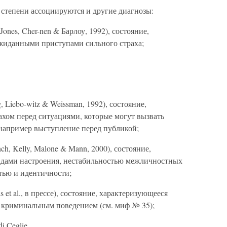
 степени ассоциируются и другие диагнозы:
 Jones, Cher-nen & Барлоу, 1992), состояние,
жиданными приступами сильного страха;
g, Liebo-witz & Weissman, 1992), состояние,
хом перед ситуациями, которые могут вызвать
например выступление перед публикой;
nch, Kelly, Malone & Mann, 2000), состояние,
адами настроения, нестабильностью межличностных
тью и идентичности;
s et al., в прессе), состояние, характеризующееся
 криминальным поведением (см. миф № 35);
di Ceglie,