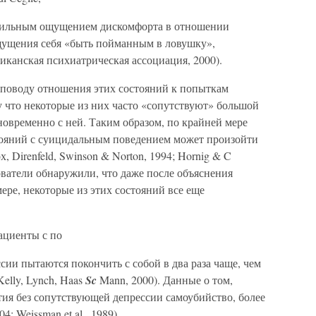
я сильным ощущением дискомфорта в отношении
ощущения себя «быть пойманным в ловушку»,
иканская психиатрическая ассоциация, 2000).
о поводу отношения этих состояний к попыткам
 что некоторые из них часто «сопутствуют» большой
дновременно с ней. Таким образом, по крайней мере
тояний с суицидальным поведением может произойти
, Direnfeld, Swinson & Norton, 1994; Hornig & C
ователи обнаружили, что даже после объяснения
ере, некоторые из этих состояний все еще
ациенты с по
сии пытаются покончить с собой в два раза чаще, чем
elly, Lynch, Haas
Sc
Mann, 2000). Данные о том,
тия без сопутствующей депрессии самоубийство, более
4; Weissman et al., 1989).