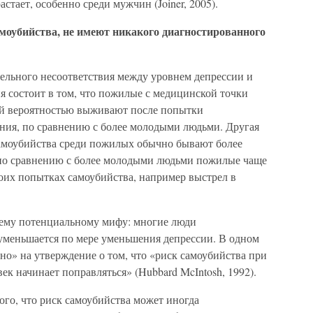
астает, особенно среди мужчин (Joiner, 2005).
моубийства, не имеют никакого диагностированного
тельного несоответствия между уровнем депрессии и
я состоит в том, что пожилые с медицинской точки
ей вероятностью выживают после попытки
ения, по сравнению с более молодыми людьми. Другая
самоубийства среди пожилых обычно бывают более
, по сравнению с более молодыми людьми пожилые чаще
воих попытках самоубийства, например выстрел в
жему потенциальному мифу: многие люди
 уменьшается по мере уменьшения депрессии. В одном
но» на утверждение о том, что «риск самоубийства при
век начинает поправляться» (Hubbard McIntosh, 1992).
того, что риск самоубийства может иногда