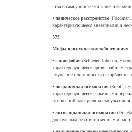
ства и самоубийствами в значительной
• паническое расстройство
(Friedman,
характеризующееся внезапными и нео
375
Мифы о психических заболеваниях
• социофобия
(Schneier, Johnson, Horni
характеризующееся чрезвычайным стра
смущение или принести оскорбление, 
• пограничная психопатия
(Soloff, Ly
характеризующееся серьезными переп
отношений, контроля за импульсивнос
• антисоциальная психопатия
(Dougla
длительным безответственным и часто
• нарушение половой идентичности
(