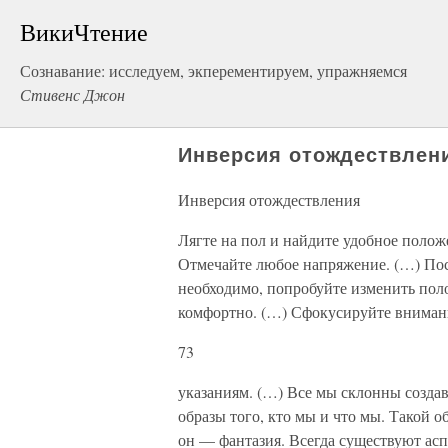
ВикиЧтение
Сознавание: исследуем, экперементируем, упражняемся
Стивенс Джон
Инверсия отождествлен
Инверсия отождествления
Лягте на пол и найдите удобное положе
Отмечайте любое напряжение. (…) Посм
необходимо, попробуйте изменить поло
комфортно. (…) Сфокусируйте вниман
73
указаниям. (…) Все мы склонны создав
образы того, кто мы и что мы. Такой о
он — фантазия. Всегда существуют аспе