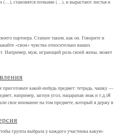
и (…), становятся почками (…), и вырастают листья и
воего партнера. Станьте таким, как он. Говорите и
ыражайте «свои» чувства относительно ваших
ит. Например, муж, играющий роль своей жены, может
вления
 приготовьте какой-нибудь предмет: тетрадь, чашку —
едмет, например, загнув угол, нацарапав знак и т.д.)Я
али свое внимание на том предмете, который я держу в
ерсия
чтобы группа выбрала у каждого участника какую-