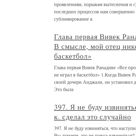
проявлениям, порывам вытеснения и с
последних процессов нам совершенно 
сублимирование к
Глава первая Вивек Ран
В смысле, мой отец ник
баскетбол»
Глава первая Вивек Ранадиве «Все про
не играл в баскетбол» 1.Когда Вивек 
своей дочери Анджали, он установил д
Это была
397. Я не буду извинять
к. сделал это случайно
397. Я не буду извиняться, что наступи
Вы думаете, это не повод извиниться?