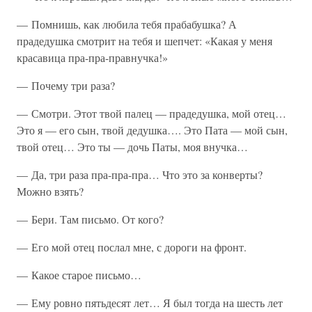
— Помнишь, как любила тебя прабабушка? А
прадедушка смотрит на тебя и шепчет: «Какая у меня
красавица пра-пра-правнучка!»
— Почему три раза?
— Смотри. Этот твой палец — прадедушка, мой отец…
Это я — его сын, твой дедушка…. Это Пата — мой сын,
твой отец… Это ты — дочь Паты, моя внучка…
— Да, три раза пра-пра-пра… Что это за конверты?
Можно взять?
— Бери. Там письмо. От кого?
— Его мой отец послал мне, с дороги на фронт.
— Какое старое письмо…
— Ему ровно пятьдесят лет… Я был тогда на шесть лет