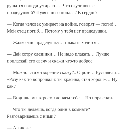
рушатся и люди умирают… Что случилось с
прадедушкой? Пуля в него попала? В сердце?
— Когда человек умирает на войне, говорят — погиб…
Мой отец погиб… Потому у тебя нет прадедушки.
— Жалко мне прадедушку… плакать хочется…
— Дай сотру слезинки… Не надо плакать… Лучше
приласкай его свечу и скажи что-то доброе.
— Можно, стихотворение скажу?.. О розе… Руставели…
«Розу как-то вопрошали: ты красива, стан хорош»… Ну,
как?
— Видишь, мы втроем хлопаем тебе… Но пора спать…
— Что ты делаешь, когда один в комнате?
Разговариваешь с ними?
— А как же…