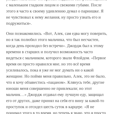
с маленьким гладким лицом и свежими губами. После
этого я часто к своему удивлению думал о парнишке. Я
не чувствовал к нему желания, ну просто узнать его и
подружиться».
Они познакомились. «Вот, Алек, сам едва могу поверить,
но я так полюбил этого мальчика, что был несчастен,
когда день проходил без встречи». Джордж был к этому
времени в старших и получил возможность часто
видеться с мальчиком, которого звали Флойдом. «Первое
время он просто нравился мне, но это всё время
усиливалось, пока я уже не мог думать ни о какой
женщине. Но пойми меня правильно, Алек, это не было,
что я хочу обзавестись «пацаном». Клянусь тебе, другие
юноши меня совершенно не привлекали; но этот
мальчик…» Джордж отдавал ему лучшую еду, защищал
его от других, даже принял на себя его вину за какой-то
проступок и отсидел шесть суток в карцере. «Я не
понимал этого в то время, но теперь я знаю, что я просто