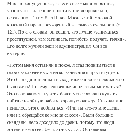
Многие «опущенные», взвесив все «за» и «против»,
участвуют в лагерной проституции добровольно,
осознанно. Таким был Павел Масальский, молодой
красивый парень, осужденный за гомосексуальность (ст.
121). По его словам, он решил, что лучше «заниматься
проституцией, чем загнивать, погибать, получать тычки».
Его долго мучили зеки и администрация. Он всё
вытерпел.
«Потом меня оставили в покое, я стал подниматься в
глазах заключенных и начал заниматься проституцией.
Это был единственный выход, иначе просто невозможно
было жить! Почему человек начинает этим заниматься?
Это возможность курить, более-менее хорошо кушать…,
найти спокойную работу, хорошую одежду. Сначала мне
пришлось этого добиваться: «Или ты что-то мне даешь,
или не обращайся ко мне за сексом». Были большие
скандалы, дело доходило до драки, потому что люди
хотели иметь секс бесплатно. <…>…Остальным