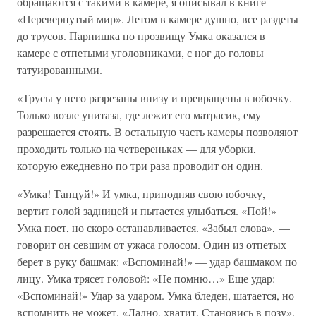
обращаются с такими в камере, я описывал в книге
«Перевернутый мир». Летом в камере душно, все раздеты
до трусов. Парнишка по прозвищу Умка оказался в
камере с отпетыми уголовниками, с ног до головы
татуированными.
«Трусы у него разрезаны внизу и превращены в юбочку.
Только возле унитаза, где лежит его матрасик, ему
разрешается стоять. В остальную часть камеры позволяют
проходить только на четвереньках — для уборки,
которую ежедневно по три раза проводит он один.
«Умка! Танцуй!» И умка, приподняв свою юбочку,
вертит голой задницей и пытается улыбаться. «Пой!»
Умка поет, но скоро останавливается. «Забыл слова», —
говорит он севшим от ужаса голосом. Один из отпетых
берет в руку башмак: «Вспоминай!» — удар башмаком по
лицу. Умка трясет головой: «Не помню…» Еще удар:
«Вспоминай!» Удар за ударом. Умка бледен, шатается, но
вспомнить не может. «Ладно, хватит. Становись в позу».