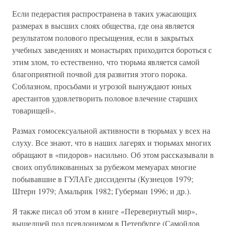
Если педерастия распространена в таких ужасающих
размерах в высших слоях общества, где она является
результатом полового пресыщения, если в закрытых
учебных заведениях и монастырях приходится бороться с
этим злом, то естественно, что тюрьма является самой
благоприятной почвой для развития этого порока.
Соблазном, просьбами и угрозой вынуждают юных
арестантов удовлетворить половое влечение старших
товарищей».
Размах гомосексуальной активности в тюрьмах у всех на
слуху. Все знают, что в наших лагерях и тюрьмах многих
обращают в «пидоров» насильно. Об этом рассказывали в
своих опубликованных за рубежом мемуарах многие
побывавшие в ГУЛАГе диссиденты (Кузнецов 1979;
Штерн 1979; Амальрик 1982; Губерман 1996; и др.).
Я также писал об этом в книге «Перевернутый мир»,
вышедшей под псевдонимом в Петербурге (Самойлов