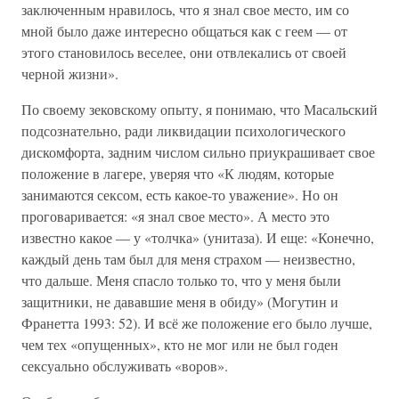
заключенным нравилось, что я знал свое место, им со
мной было даже интересно общаться как с геем — от
этого становилось веселее, они отвлекались от своей
черной жизни».
По своему зековскому опыту, я понимаю, что Масальский
подсознательно, ради ликвидации психологического
дискомфорта, задним числом сильно приукрашивает свое
положение в лагере, уверяя что «К людям, которые
занимаются сексом, есть какое-то уважение». Но он
проговаривается: «я знал свое место». А место это
известно какое — у «толчка» (унитаза). И еще: «Конечно,
каждый день там был для меня страхом — неизвестно,
что дальше. Меня спасло только то, что у меня были
защитники, не дававшие меня в обиду» (Могутин и
Франетта 1993: 52). И всё же положение его было лучше,
чем тех «опущенных», кто не мог или не был годен
сексуально обслуживать «воров».