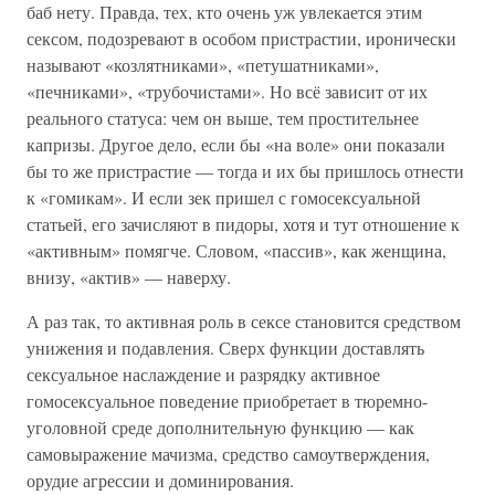
баб нету. Правда, тех, кто очень уж увлекается этим
сексом, подозревают в особом пристрастии, иронически
называют «козлятниками», «петушатниками»,
«печниками», «трубочистами». Но всё зависит от их
реального статуса: чем он выше, тем простительнее
капризы. Другое дело, если бы «на воле» они показали
бы то же пристрастие — тогда и их бы пришлось отнести
к «гомикам». И если зек пришел с гомосексуальной
статьей, его зачисляют в пидоры, хотя и тут отношение к
«активным» помягче. Словом, «пассив», как женщина,
внизу, «актив» — наверху.
А раз так, то активная роль в сексе становится средством
унижения и подавления. Сверх функции доставлять
сексуальное наслаждение и разрядку активное
гомосексуальное поведение приобретает в тюремно-
уголовной среде дополнительную функцию — как
самовыражение мачизма, средство самоутверждения,
орудие агрессии и доминирования.