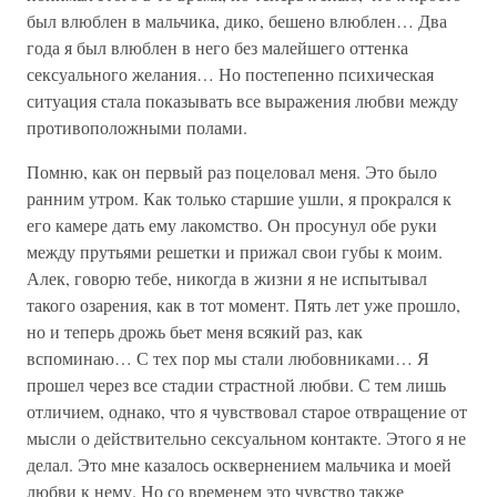
был влюблен в мальчика, дико, бешено влюблен… Два
года я был влюблен в него без малейшего оттенка
сексуального желания… Но постепенно психическая
ситуация стала показывать все выражения любви между
противоположными полами.
Помню, как он первый раз поцеловал меня. Это было
ранним утром. Как только старшие ушли, я прокрался к
его камере дать ему лакомство. Он просунул обе руки
между прутьями решетки и прижал свои губы к моим.
Алек, говорю тебе, никогда в жизни я не испытывал
такого озарения, как в тот момент. Пять лет уже прошло,
но и теперь дрожь бьет меня всякий раз, как
вспоминаю… С тех пор мы стали любовниками… Я
прошел через все стадии страстной любви. С тем лишь
отличием, однако, что я чувствовал старое отвращение от
мысли о действительно сексуальном контакте. Этого я не
делал. Это мне казалось осквернением мальчика и моей
любви к нему. Но со временем это чувство также