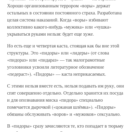
Хорошо организованным террором «воры» держат
остальных в состоянии постоянного страха. Разработана
целая система наказаний. Когда «воры» избивают
коллективно какого-нибудь «мужика» или «чушка»
укрываться руками нельзя: будет еще хуже.
Но есть еще и четвертая каста, стоящая как бы вне этой
структуры. Это «пидоры» или «лидеры» (от слова
«пидораз» или «пидараз» — так малограмотные
уголовники усвоили литературное обозначение
«педераст»). «Пидоры» — каста неприкасаемых.
С этими нельзя вместе есть, нельзя подавать им руку, они
спят совершенно отдельно. Отдельно хранится их посуда
и для опознавания миска «пидора» специально
помечается дырочкой («цоканая шлёмка»). «Пидоры»
обязаны обслуживать «воров» и «мужиков» сексуально.
В «пидоры» сразу зачисляются те, кто попадает в тюрьму