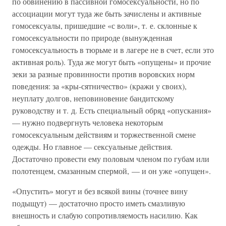
по обвинению в пассивной гомосексуальности, но по
ассоциации могут туда же быть зачислены и активные
гомосексуалы, пришедшие «с воли», т. е. склонные к
гомосексуальности по природе (вынужденная
гомосексуальность в тюрьме и в лагере не в счет, если это
активная роль). Туда же могут быть «опущены» и прочие
зеки за разные провинности против воровских норм
поведения: за «кры-сятничество» (кражи у своих),
неуплату долгов, неповиновение бандитскому
руководству и т. д. Есть специальный обряд «опускания»
— нужно подвергнуть человека некоторым
гомосексуальным действиям и торжественной смене
одежды. Но главное — сексуальные действия.
Достаточно провести ему половым членом по губам или
полотенцем, смазанным спермой, — и он уже «опущен».
«Опустить» могут и без всякой вины (точнее вину
подыщут) — достаточно просто иметь смазливую
внешность и слабую сопротивляемость насилию. Как