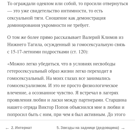
То ограждали одеялом или собой, то просили отвернуться
— это уже свидетельство интимности, то есть
сексуальной тяги. Сношение как демонстрация
доминирования укромности не требует.
О том же более прямо рассказывает Валерий Климов из
Нижнего Тагила, осужденный за гомосексуальную связь
с 15-17-летними подростками (ст. 120):
«Можно легко убедиться, что в условиях несвободы
гетеросексуальный образ жизни легко переходит в
гомосексуальный. На моих глазах все занимались
гомосексуализмом. И это не просто физиологическое
влечение, а осознанное чувство. Я встречал в лагерях
проявления любви и ласки между партнерами. Старшина
нашего отряда Виктор Попов объяснился мне в любви и
попросил быть с ним, при чем я был активным. До этого
он считал себя стопроцентным гетеросексуалом. Сейчас
←
→
он женился, у него дети. Но иногда он приезжает ко
2. Интернат
5. Звезды на заднице (дедовщина)