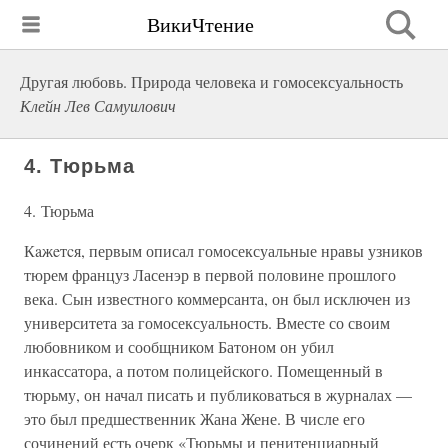
ВикиЧтение
Другая любовь. Природа человека и гомосексуальность
Клейн Лев Самуилович
4. Тюрьма
4. Тюрьма
Кaжeтcя, первым описал гомосексуальные нравы узников
тюрем француз Ласенэр в первой половине прошлого
века. Сын известного коммерсанта, он был исключен из
университета за гомосексуальность. Вместе со своим
любовником и сообщником Батоном он убил
инкассатора, а потом полицейского. Помещенный в
тюрьму, он начал писать и публиковаться в журналах —
это был предшественник Жана Жене. В числе его
сочинений есть очерк «Тюрьмы и пенитенциарный