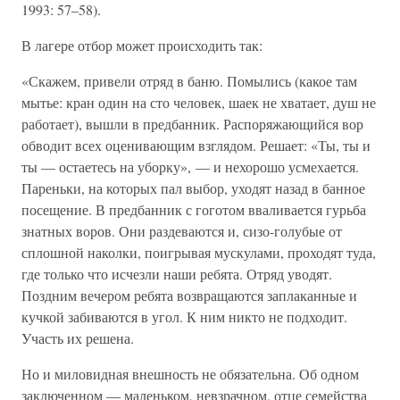
1993: 57–58).
В лагере отбор может происходить так:
«Скажем, привели отряд в баню. Помылись (какое там
мытье: кран один на сто человек, шаек не хватает, душ не
работает), вышли в предбанник. Распоряжающийся вор
обводит всех оценивающим взглядом. Решает: «Ты, ты и
ты — остаетесь на уборку», — и нехорошо усмехается.
Пареньки, на которых пал выбор, уходят назад в банное
посещение. В предбанник с гоготом вваливается гурьба
знатных воров. Они раздеваются и, сизо-голубые от
сплошной наколки, поигрывая мускулами, проходят туда,
где только что исчезли наши ребята. Отряд уводят.
Поздним вечером ребята возвращаются заплаканные и
кучкой забиваются в угол. К ним никто не подходит.
Участь их решена.
Но и миловидная внешность не обязательна. Об одном
заключенном — маленьком, невзрачном, отце семейства