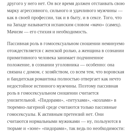
другого у него нет. Он все время должен отстаивать свою
марку агрессивного, сильного и удачливого мужчины —
как в своей профессии, так и в быту, и в сексе. Того, что
на Западе называется испанским словом «мачо» (самец).
Мачизм — его стихия и необходимость.
Пассивная роль в гомосексуальном сношении неминуемо
отождествляется с женской ролью, а женщина в сознании
примитивного человека занимает подчиненное
положение, в сознании уголовника — особенно: она
связана с домом, с хозяйством, со всем тем, что воровская
и бандитская романтика полностью отвергает как нечто
недостойное истинного мужчины. Поэтому пассивная
роль в гомосексуальном сношении считается
унизительной. «Пидорами», «петухами», «козлами» в
тюремно-лагерной среде считаются только пассивные
гомосексуалы. К активным претензий нет. Они
считаются нормальными мужиками — ну, пользуются в
тюрьме и «зоне» «пидорами», так ведь по необходимости: