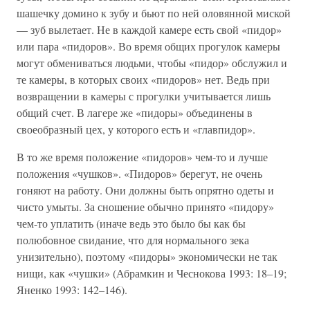
шашечку домино к зубу и бьют по ней оловянной миской
— зуб вылетает. Не в каждой камере есть свой «пидор»
или пара «пидоров». Во время общих прогулок камеры
могут обмениваться людьми, чтобы «пидор» обслужил и
те камеры, в которых своих «пидоров» нет. Ведь при
возвращении в камеры с прогулки учитывается лишь
общий счет. В лагере же «пидоры» объединены в
своеобразный цех, у которого есть и «главпидор».
В то же время положение «пидоров» чем-то и лучше
положения «чушков». «Пидоров» берегут, не очень
гоняют на работу. Они должны быть опрятно одеты и
чисто умыты. За сношение обычно принято «пидору»
чем-то уплатить (иначе ведь это было бы как бы
полюбовное свидание, что для нормального зека
унизительно), поэтому «пидоры» экономически не так
нищи, как «чушки» (Абрамкин и Чеснокова 1993: 18–19;
Яненко 1993: 142–146).