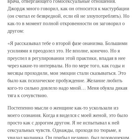
врача, отвергающего гомосексуальные отношения.
Джордж много говорил, как он относится к мастурбации
(он считал ее безвредной, если ей не злоупотреблять). Но
как-то в момент полной откровенности он заговорил о
другом:
«Я рассказывал тебе о второй фазе онанизма. Большими
усилиями я преодолел это. Не вполне, конечно. Но я
преуспел в регулировании этой практики, впадая в нее
через какие-то интервалы. Но по мере того, как годы и
месяцы проходили, мои эмоции стали сказываться. Это
было как психическое пробуждение. Желание любить
кого-то сильно довлело надо мной… Меня обуяла дикая
тяга к сочувствию.
Постепенно мысли о женщине как-то ускользали из
моего сознания. Когда я виделся с моей женой, это было
просто как с дорогим другом. Я не испытывал к ней
сексуальных чувств. Однажды, проходя по тюрьме, я
увидал мальчика. Он прибыл недавно, был розовощеким,