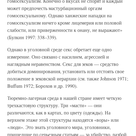
гомосексуализм. Конечно о вкусах не спорят и каждый
может предпочесть мастурбационный оргазм
гомосексуальному. Однако ханжеские нападки на
гомосексуализм ничего кроме лицемерия или половой
слабости, или приверженности к онану, не выражают»
(Булкин 1997: 338–339).
Однако в уголовной среде секс обретает еще одно
измерение. Оно связано с насилием, агрессией и
наглядным неравенством. Секс для зеков — средство
добиться доминирования, установить или отстоять свое
положение в зековской иерархии (см. также Johnson 1971;
Buffum 1972; Борохов и др. 1990).
Тюремно-лагерная среда в нашей стране имеет четкую
трехкастовую структуру. Три «масти» — они
различаются, как в картах, по цвету (одежды). На
верхнем этаже этой структуры находятся «воры» или
«люди». Это знать уголовного мира, уголовники,
пришедшие по серьезным статьям — за убийство, разбой,