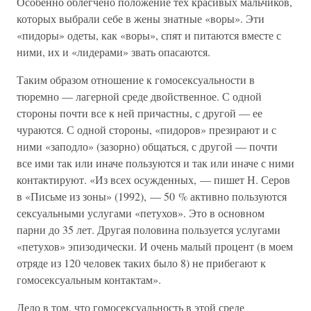
Особенно облегчено положение тех красивых мальчиков,
которых выбрали себе в жены знатные «воры». Эти
«пидоры» одеты, как «воры», спят и питаются вместе с
ними, их и «лидерами» звать опасаются.
Таким образом отношение к гомосексуальности в
тюремно — лагерной среде двойственное. С одной
стороны почти все к ней причастны, с другой — ее
чураются. С одной стороны, «пидоров» презирают и с
ними «заподло» (зазорно) общаться, с другой — почти
все ими так или иначе пользуются и так или иначе с ними
контактируют. «Из всех осужденных, — пишет Н. Серов
в «Письме из зоны» (1992), — 50 % активно пользуются
сексуальными услугами «петухов». Это в основном
парни до 35 лет. Другая половина пользуется услугами
«петухов» эпизодически. И очень малый процент (в моем
отряде из 120 человек таких было 8) не прибегают к
гомосексуальным контактам».
Дело в том, что гомосексуальность в этой среде