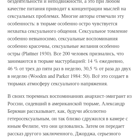
бездеятельности и неподвижности, а это при любом
качестве питания приводит к концентрации мыслей на
сексуальных проблемах. Многие авторы отмечали эту
особенность: в тюрьме особенно остро чувствуется
нехватка сексуального общения. Сексуальное томление
особенно невыносимо, сексуальные воспоминания
особенно красочны, сексуальные желания особенно
остры (Plattner 1930). Все 200 человек признались, что
занимаются в тюрьме мастурбацией: 14 % ежедневно,
46 % от трех до пяти раз в неделю, 30,5 % от раза до двух
в неделю (Wooden and Parker 1984: 50). Всё это создает в
тюрьмах атмосферу сексуального напряжения.
В своих тюремных воспоминаниях анархист-эмигрант из
России, сидевший в американской тюрьме, Александр
Беркман рассказывает, как, будучи абсолютно
гетеросексуальным, он так близко сдружился в камере с
юным Фелипе, что они целовались. Затем он передает
рассказ другого заключенного, Джорджа, серьезного