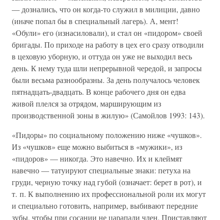
— дознались, что он когда-то служил в милиции, давно
(иначе попал бы в специальный лагерь). А, мент!
«Обули» его (изнасиловали), и стал он «пидором» своей
бригады. По приходе на работу в цех его сразу отводили
в цеховую уборную, и оттуда он уже не выходил весь
день. К нему туда шли непрерывной чередой, и запросы
были весьма разнообразны. За день получалось человек
пятнадцать-двадцать. В конце рабочего дня он едва
живой плелся за отрядом, марширующим из
производственной зоны в жилую» (Самойлов 1993: 143).
«Пидоры» по социальному положению ниже «чушков».
Из «чушков» еще можно выбиться в «мужики», из
«пидоров» — никогда. Это навечно. Их и клеймят
навечно — татуируют специальные знаки: петуха на
груди, черную точку над губой (означает: берет в рот), и
т. п. К выполнению их профессиональной роли их могут
и специально готовить, например, выбивают передние
зубы, чтобы при сосании не царапали член. Приставляют