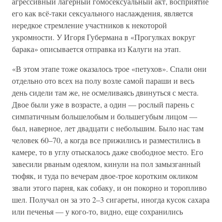
агрессивный лагерный гомосексуальный акт, восприятие
его как всё-таки сексуального наслаждения, является
нередкое стремление участников к некоторой
укромности. У Игоря Губермана в «Прогулках вокруг
барака» описывается отправка из Калуги на этап.
«В этом этапе тоже оказалось трое «петухов». Спали они
отдельно ото всех на полу возле самой параши и весь
день сидели там же, не осмеливаясь двинуться с места.
Двое были уже в возрасте, а один — рослый парень с
симпатичным большелобым и большегубым лицом —
был, наверное, лет двадцати с небольшим. Было нас там
человек 60–70, а когда все прижились и разместились в
камере, то в углу отыскалось даже свободное место. Его
завесили рваным одеялом, кинули на пол замызганный
тюфяк, и туда по вечерам двое-трое коротким окликом
звали этого парня, как собаку, и он покорно и торопливо
шел. Получал он за это 2–3 сигареты, иногда кусок сахара
или печенья — у кого-то, видно, еще сохранились