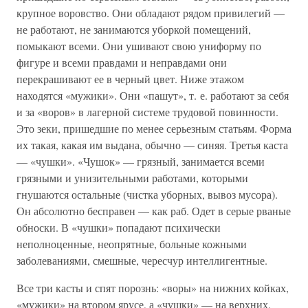
крупное воровство. Они обладают рядом привилегий —
не работают, не занимаются уборкой помещений,
помыкают всеми. Они ушивают свою униформу по
фигуре и всеми правдами и неправдами они
перекрашивают ее в черный цвет. Ниже этажом
находятся «мужики». Они «пашут», т. е. работают за себя
и за «воров» в лагерной системе трудовой повинности.
Это зеки, пришедшие по менее серьезным статьям. Форма
их такая, какая им выдана, обычно — синяя. Третья каста
— «чушки». «Чушок» — грязный, занимается всеми
грязными и унизительными работами, которыми
гнушаются остальные (чистка уборных, вывоз мусора).
Он абсолютно бесправен — как раб. Одет в серые рваные
обноски. В «чушки» попадают психически
неполноценные, неопрятные, больные кожными
заболеваниями, смешные, чересчур интеллигентные.
Все три касты и спят порознь: «воры» на нижних койках,
«мужики» на втором ярусе, а «чушки» — на верхних.