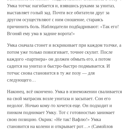
Умка тотчас нагибается и, взявшись руками за унитаз,
выставляет голый зад. Почти все обитатели друг за
другом осуществляют с ним сношение, стараясь
причинить боль. Наблюдатели подбадривают: «Так его!
Вгоняй ему ума в задние ворота!»
Умка сначала стонет и вскрикивает при каждом толчке, а
потом уже только повизгивает, точнее скулит. После
каждого «партнера» он должен обмыть его, а потом
садится на унитаз и быстро-быстро подмывается. И
тотчас снова становится в ту же позу — для
следующего…
Наконец, всё окончено. Умка в изнеможении сваливается
на свой матрасик возле унитаза и засыпает. Сон его
недолог. Ночью кому-то хочется еще. Он подходит и
пинком поднимает Умку. Тот с готовностью занимает
свою позицию. Окрик: «Не так! Вафлю!» Умка
становится на колени и открывает рот…» (Самойлов