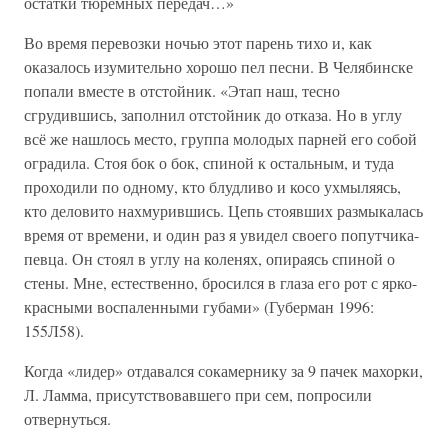
остатки тюремных передач…»
Во время перевозки ночью этот парень тихо и, как
оказалось изумительно хорошо пел песни. В Челябинске
попали вместе в отстойник. «Этап наш, тесно
сгрудившись, заполнил отстойник до отказа. Но в углу
всё же нашлось место, группа молодых парней его собой
оградила. Стоя бок о бок, спиной к остальным, и туда
проходили по одному, кто блудливо и косо ухмыляясь,
кто деловито нахмурившись. Цепь стоявших размыкалась
время от времени, и один раз я увидел своего попутчика-
певца. Он стоял в углу на коленях, опираясь спиной о
стены. Мне, естественно, бросился в глаза его рот с ярко-
красными воспаленными губами» (Губерман 1996:
155Л58).
Когда «лидер» отдавался сокамернику за 9 пачек махорки,
Л. Ламма, присутствовавшего при сем, попросили
отвернуться.