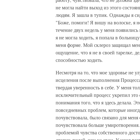
не могла найти выход из этого состоян
людям. Я зашла в тупик. Однажды я сид
"Боже, помоги! Я вишу на волоске, я н
течение двух недель у меня появились
я не могла ходить, я попала в больни
меня форме. Мой склероз защищал меня
ощущение, что я не в своей тарелке, де
способностью ходить.
Несмотря на то, что мое здоровье не 
исцеления после выполнения Процесс
твердая уверенность в себе. У меня то
исключительный процесс укрепил это 
понимания того, что я здесь делала. 
повседневных проблем, которые иногд
почувствовала, было связано для меня
почувствовала больше умиротворения. 
проблемой чувства собственного досто
других людей, чем на свои. У меня все