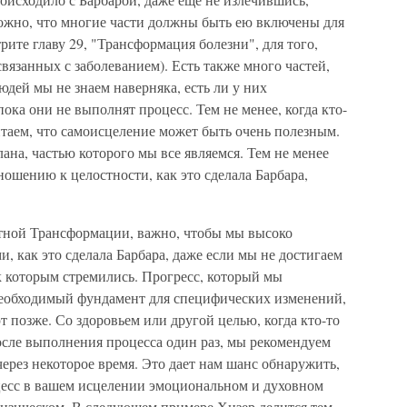
ожно, что многие части должны быть ею включены для
рите главу 29, "Трансформация болезни", для того,
связанных с заболеванием). Есть также много частей,
юдей мы не знаем наверняка, есть ли у них
пока они не выполнят процесс. Тем не менее, когда кто-
итаем, что самоисцеление может быть очень полезным.
ана, частью которого мы все являемся. Тем не менее
ошению к целостности, как это сделала Барбара,
ной Трансформации, важно, чтобы мы высоко
, как это сделала Барбара, даже если мы не достигаем
к которым стремились. Прогресс, который мы
необходимый фундамент для специфических изменений,
 позже. Со здоровьем или другой целью, когда кто-то
осле выполнения процесса один раз, мы рекомендуем
ерез некоторое время. Это дает нам шанс обнаружить,
оцесс в вашем исцелении эмоциональном и духовном
физическом. В следующем примере Хизер делится тем,