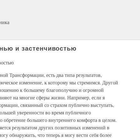
ника
знью и застенчивостью
ивостью
ой Трансформации, есть два типа результатов,
ическое изменение, к которому мы стремимся. Другой
отношению к большему благополучию и огромной
лияют на многие сферы жизни. Например, если я
рмации, связанный со страхом публично выступать,
большей уверенности во время публичного
то обретение большего внутреннего комфорта в целом.
яется результатом других позитивных изменений в
огу обнаружить, что теперь я могу вести себя более