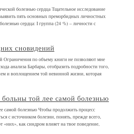
ческой болезнью сердца Тщательное исследование
 выявить пять основных преморбидных личностных
олезнью сердца: I группа (24 %) – личности с
дних сновидений
ий Ограничения по объему книги не позволяют мне
хода анализа Барбары, отобразить подробности того,
ием и воплощением той невинной жизни, которая
 больны той лее самой болезнью
ее самой болезнью Чтобы продолжить процесс
ься с источником болезни, понять, прежде всего,
 «них», как синдром влияет на твое поведение,