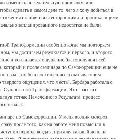
или изменить нежелательную привычку, или
тобы сделать в самом деле то, чего я хочу добиться в
достижения становятся всесторонними и проникающими
начально запланированного недостатка не были
тной Трансформации особенно когда мы повторяем
вном, мы достигаем результатов и первого, и второго
нение и усиливается ощущение благополучия всей
а, который и после семинара по Самокоррекции еще не
й он начал, но был восхищен все охватывающим
твердого ощущения, что я есть". Барбара работала с
сс Сущностной Трансформации. Этот рассказ
тигнув тотчас Намеченного Результата, процесс
го начала:
еминаре по Самокоррекции. У меня возник склероз
разу после того, как на работе меня повысили в
ступил период, когда я, приходя каждый день на
сь быть. Я чувствовала себя там не в своей тарелке, но