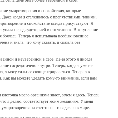
тояние умиротворения и спокойствия, которые
Даже когда я сталкиваюсь с препятствиями, такими,
иротворение и спокойствие всегда присутствуют. Я
ступала перед аудиторией в сто человек. Выступление
о я боялась. Теперь я испытывала необыкновенное
ена и знала, что хочу сказать, и сказала без
анной и неуверенной в себе. Из-за этого я иногда
ание сосредоточено внутри. Теперь, когда я уже не
я, я могу сильнее сконцентрироваться. Теперь я к
 Как вы можете уделять кому-то внимание, если вам
леточка моего организма знает, зачем я здесь. Теперь
 что я делаю, соответствует моим желаниям. У меня
умиротворения на счет того, что я делаю в мире.
происходило с Барбарой, даже еще не излечившись,