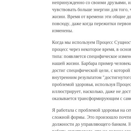
непринужденно со своими друзьями, 
чувствовать больше энергии для того, ч
жизни. Время от времени эти общие 
повсюду, даже когда пережитки перво
изменены.
Когда мы используем Процесс Сущнос
процесс через некоторое время, в осно
типа: появляется специфическое изме
нашей жизни. Барбара пример человек
достиг специфической цели, с которо
внутренним результатом "достигнутого 
проблемой здоровья, используя Проце
иллюстрирует, насколько, даже не дос
оказывается трансформирующим с само
Я работала с проблемой здоровья на с
сложной формы. Это произошло почти с
должности до управляющего банком. На
работу, чувствовала, что не должна зде