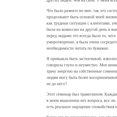
Что было развито во мне, так это сос
продолжают быть основой моей жизни. 
как трудные ситуации с клиентами, ум
была на комиссии на другой день и вы
перед людьми это всегда было то, чег
умиротворение, я была очень сосредоточ
необходимости читать по бумажке.
Я привыкла быть застенчивой, взволнов
говорила глупо и неуместно. Мое вним
трачу энергию на собственные сомнени
людям могу быть более восприимчивой.
не до него?
Этот семинар был трамплином. Каждая к
в моем мышлении нет вопроса, все ли,
есть реальное ощущение спокойствия и 
Когда кто-то изменяется так, как это 