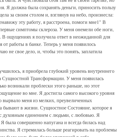
ия. Я должна была сохранять деньги, приносить пользу
ела за своим столом и, взглянув на небо, произнесла:
енавижу эту работу, я расстроена, помоги мне1" В
 первые симптомы склероза. У меня онемели обе ноги,
цу. В ощущениях я получила ответ в неожиданной для
 от работы в банке. Теперь у меня появилось
лаю не свое дело, и, чтобы это понять, заплатила
улучшилось, я приобрела глубокий уровень внутреннего
а Сущностной Трансформации. У меня появилась
лько возникали проблески этого раньше, но этот
ощущение во мне. Я достигла самого высокого уровня
Это вырвало меня из мелких, преувеличенных
а бывают в жизни. Сущностное Состояние, которое я
 с духовным единением с людьми, с любовью. Я
Я была совершенно напугана и всегда билась над
инства. Я стремилась больше реагировать на проблемы
гда была цель быть более уверенной в себе.