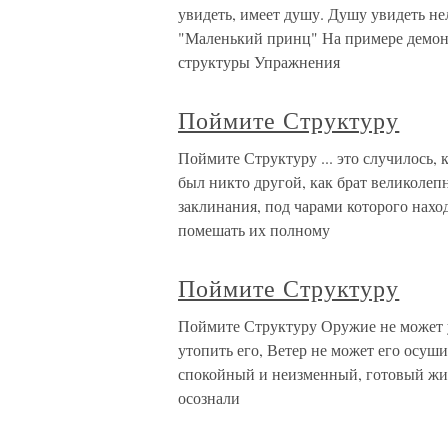
увидеть, имеет душу. Душу увидеть нел
"Маленький принц" На примере демон
структуры Упражнения
Поймите Структуру
Поймите Структуру ... это случилось,
был никто другой, как брат великоле
заклинания, под чарами которого наход
помешать их полному
Поймите Структуру
Поймите Структуру Оружие не может у
утопить его, Ветер не может его осуш
спокойный и неизменный, готовый жит
осознали