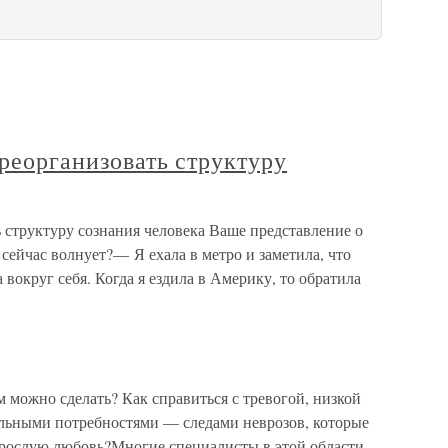
 реорганизовать структуру
ь структуру сознания человека Ваше представление о
ейчас волнует?— Я ехала в метро и заметила, что
 вокруг себя. Когда я ездила в Америку, то обратила
 можно сделать? Как справиться с тре­вогой, низкой
ельны­ми потребностями — следами неврозов, которые
зрослую любовь?Многие специалисты в этой области