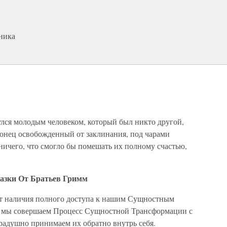
ника
рнулся молодым человеком, который был никто другой,
конец освобожденный от заклинания, под чарами
 ничего, что смогло бы помешать их полному счастью,
азки От Братьев Гримм
т наличия полного доступа к нашим Сущностным
да мы совершаем Процесс Сущностной Трансформации с
 радушно принимаем их обратно внутрь себя.