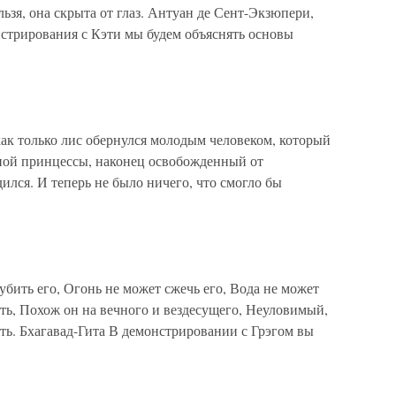
ьзя, она скрыта от глаз. Антуан де Сент-Экзюпери,
стрирования с Кэти мы будем объяснять основы
 как только лис обернулся молодым человеком, который
пной принцессы, наконец освобожденный от
ился. И теперь не было ничего, что смогло бы
бить его, Огонь не может сжечь его, Вода не может
ить, Похож он на вечного и вездесущего, Неуловимый,
ь. Бхагавад-Гита В демонстрировании с Грэгом вы