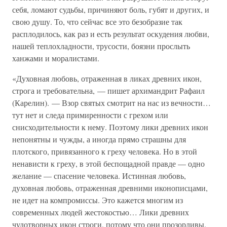
себя, ломают судьбы, причиняют боль, губят и других, и
свою душу. То, что сейчас все это безобразие так
расплодилось, как раз и есть результат оскудения любви,
нашей теплохладности, трусости, боязни прослыть
ханжами и моралистами.
«Духовная любовь, отраженная в ликах древних икон,
строга и требовательна, — пишет архимандрит Рафаил
(Карелин). — Взор святых смотрит на нас из вечности…
тут нет и следа примиренности с грехом или
снисходительности к нему. Поэтому лики древних икон
непонятны и чужды, а иногда прямо страшны для
плотского, привязанного к греху человека. Но в этой
ненависти к греху, в этой беспощадной правде — одно
желание — спасение человека. Истинная любовь,
духовная любовь, отраженная древними иконописцами,
не идет на компромиссы. Это кажется многим из
современных людей жестокостью… Лики древних
чудотворных икон строги, потому что они прозорливы.