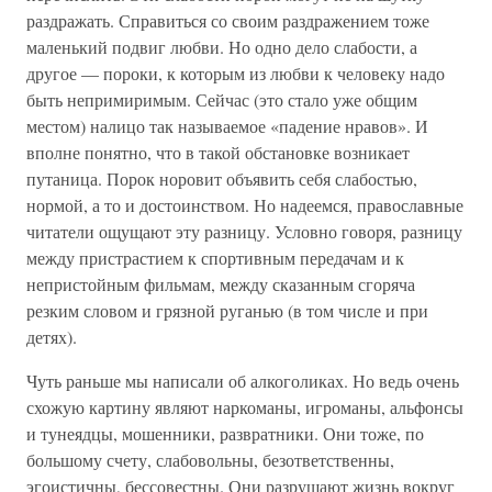
раздражать. Справиться со своим раздражением тоже
маленький подвиг любви. Но одно дело слабости, а
другое — пороки, к которым из любви к человеку надо
быть непримиримым. Сейчас (это стало уже общим
местом) налицо так называемое «падение нравов». И
вполне понятно, что в такой обстановке возникает
путаница. Порок норовит объявить себя слабостью,
нормой, а то и достоинством. Но надеемся, православные
читатели ощущают эту разницу. Условно говоря, разницу
между пристрастием к спортивным передачам и к
непристойным фильмам, между сказанным сгоряча
резким словом и грязной руганью (в том числе и при
детях).
Чуть раньше мы написали об алкоголиках. Но ведь очень
схожую картину являют наркоманы, игроманы, альфонсы
и тунеядцы, мошенники, развратники. Они тоже, по
большому счету, слабовольны, безответственны,
эгоистичны, бессовестны. Они разрушают жизнь вокруг