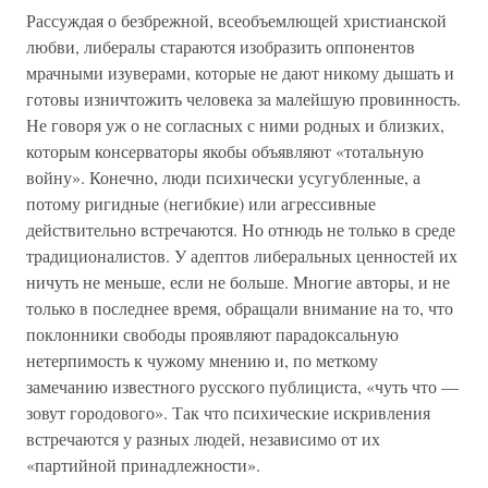
Рассуждая о безбрежной, всеобъемлющей христианской
любви, либералы стараются изобразить оппонентов
мрачными изуверами, которые не дают никому дышать и
готовы изничтожить человека за малейшую провинность.
Не говоря уж о не согласных с ними родных и близких,
которым консерваторы якобы объявляют «тотальную
войну». Конечно, люди психически усугубленные, а
потому ригидные (негибкие) или агрессивные
действительно встречаются. Но отнюдь не только в среде
традиционалистов. У адептов либеральных ценностей их
ничуть не меньше, если не больше. Многие авторы, и не
только в последнее время, обращали внимание на то, что
поклонники свободы проявляют парадоксальную
нетерпимость к чужому мнению и, по меткому
замечанию известного русского публициста, «чуть что —
зовут городового». Так что психические искривления
встречаются у разных людей, независимо от их
«партийной принадлежности».