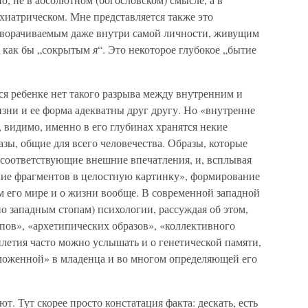
хиатрическом. Мне представляется также это
зворачиваемым даже внутри самой личности, живущим
, как бы „сокрытым
я
“. Это некоторое глубокое „бытие
я ребенке нет такого разрыва между внутренним и
ни и ее форма адекватны друг другу. Но «внутренне
и, видимо, именно в его глубинах хранятся некие
зы, общие для всего человечества. Образы, которые
 соответствующие внешние впечатления, и, всплывая
ние фрагментов в целостную картинку», формирование
 его мире и о жизни вообще. В современной западной
по западным стопам) психологии, рассуждая об этом,
ов», «архетипических образов», «коллективного
илетия часто можно услышать и о генетической памяти,
аложенной» в младенца и во многом определяющей его
т. Тут скорее просто констатация факта: дескать, есть