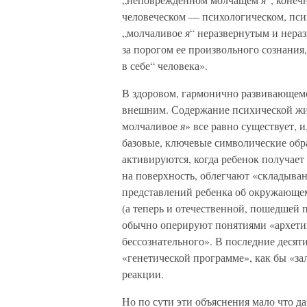
человеческом — психологическом, пси
„молчаливое
я
“ неразвернутым и нера
за порогом ее произвольного сознания
в себе“ человека».
В здоровом, гармонично развивающемс
внешним. Содержание психической жиз
молчаливое
я
» все равно существует, 
базовые, ключевые символические обра
активируются, когда ребенок получает
на поверхность, облегчают «складыва
представлений ребенка об окружающем
(а теперь и отечественной, пошедшей 
обычно оперируют понятиями «архетип
бессознательного». В последние десят
«генетической программе», как бы «з
реакции.
Но по сути эти объяснения мало что даю