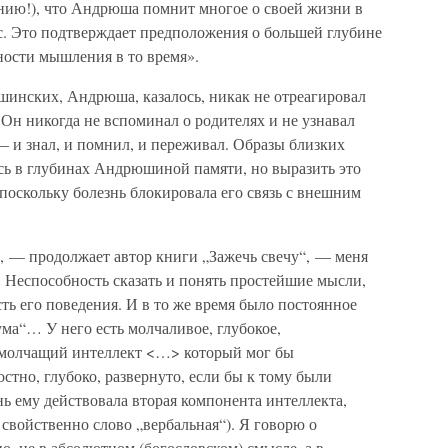
нию!), что Андрюша помнит многое о своей жизни в
с. Это подтверждает предположения о большей глубине
ности мышления в то время».
шинских, Андрюша, казалось, никак не отреагировал
 Он никогда не вспоминал о родителях и не узнавал
— и знал, и помнил, и переживал. Образы близких
ись в глубинах Андрюшиной памяти, но выразить это
 поскольку болезнь блокировала его связь с внешним
 — продолжает автор книги „Зажечь свечу“, — меня
. Неспособность сказать и понять простейшие мысли,
ь его поведения. И в то же время было постоянное
ума“… У него есть молчаливое, глубокое,
молчащий интеллект <…> который мог бы
стно, глубоко, развернуто, если бы к тому были
нь ему действовала вторая компонента интеллекта,
 свойственно слово „вербальная“). Я говорю о
но, не в абсолютном (богословском) смысле, а в