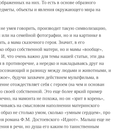
ображенных на них. То есть в основе образного
дметы, объекты и явления окружающего мира на
 не умея говорить, производит такую символизацию,
и или на семейной фотографии, но и на картинке в
ть, а мама сказочного героя. Значит, в его
ко образ собственной матери, но и мамы «вообще»,
И, что очень важно для темы нашей статьи, эти два
 в противоречие, а нередко и накладываясь друг на
о осознающий и разницу между людьми и животными, и
ое», будучи захвачен действием мультфильма, в
нне отождествляет себя с героем (на чем и основан
со своей собственной. Это еще более яркий пример
ечно, на мамонта не похожа, но он «зрит в корень»,
тачиваясь на смысловом наполнении материнского
 образ не столько умом, сколько «умным сердцем», про
оиня романа Ф.М. Достоевского «Идиот». Малыш еще не
ения в речи, но душа его каким-то таинственным