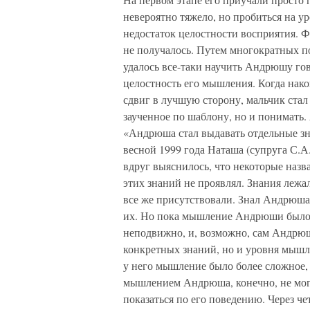
невероятно тяжело, но пробиться на у
недостаток целостности восприятия. Ф
не получалось. Путем многократных 
удалось все-таки научить Андрюшу гов
целостность его мышления. Когда нако
сдвиг в лучшую сторону, мальчик стал 
заученное по шаблону, но и понимать
«Андрюша стал выдавать отдельные зна
весной 1999 года Наташа (супруга С.
вдруг выяснилось, что некоторые назва
этих знаний не проявлял. Знания лежа
все же присутствовали. Знал Андрюша
их. Но пока мышление Андрюши было 
неподвижно, и, возможно, сам Андрюша
конкретных знаний, но и уровня мышл
у него мышление было более сложное
мышлением Андрюша, конечно, не мог 
показаться по его поведению. Через че