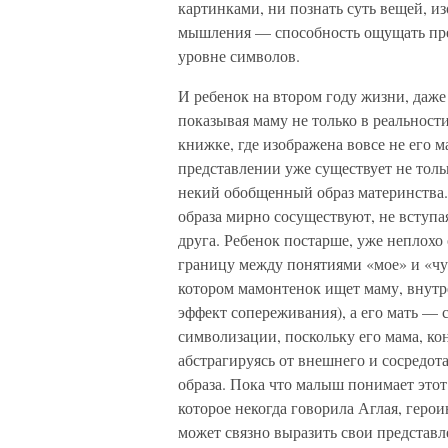
картинками, ни познать суть вещей, из
мышления — способность ощущать пре
уровне символов.
И ребенок на втором году жизни, даже
показывая маму не только в реальност
книжке, где изображена вовсе не его ма
представлении уже существует не толь
некий обобщенный образ материнства. 
образа мирно сосуществуют, не вступая
друга. Ребенок постарше, уже неплох
границу между понятиями «мое» и «чуж
котором мамонтенок ищет маму, внутре
эффект сопереживания), а его мать — 
символизации, поскольку его мама, кон
абстрагируясь от внешнего и сосредо
образа. Пока что малыш понимает этот
которое некогда говорила Аглая, гер
может связно выразить свои представл