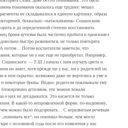
ровень понимания оказалось еще труднее: мешал
рагменты не складывались в единую картинку, образа
повторений, буквально «натаскивания» Сошинским
орить и до определенной степени восстановить
нец броня аутизма была частично пробита и произошел
довольно быстро развиваться, не только повторять
. А потом… Потом воспитатели заметили, что
ния, которые он у нас еще не приобретал. Например,
А. Сошинского.
— Т.Ш.)
начала с ним изучать цвета и
ния он знает, хотя прежде ни у нас, ни у родителей он
ли в нем скрытно, возможно даже не вертелись в уме и
 и некоторые буквы. Видно, родители показывали ему
блокировано аутизмом, эти знания лежали
 о них не догадывался. Это касается не только
ения. В какой-то непроявленной форме, по-видимому,
, чем можно было подозревать… С неразвитым речевым
„понимать все“, но понимал больше, чем могло
тыре с половиной года после его появления у нас