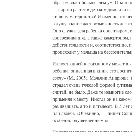
образом знает больше, чем ум. Она зна
— сирота растет в детском доме или е
эталону материнства! И именно это 
в душу знание дает возможность делат
Оно служит для ребенка ориентиром, 
сопереживания), а также камертоном, 
действительности и, соответственно, по
происходит у малыша на бессознатель
Иллюстрацией к сказанному может в к
ребенка, описанная в книге его восп
свечу» (М., 2005). Мальчик Андрюша, 
страдал очень тяжелой формой аутизма
считай, не было. Даже те немногие сло
применял к месту. Иногда он на каком
раз двадцать, а то и пятьдесят. В 5 л
или людей. «Очевидно, — пишет Сошин
особенно одушевленными».
На первом этапе его приучали просто 