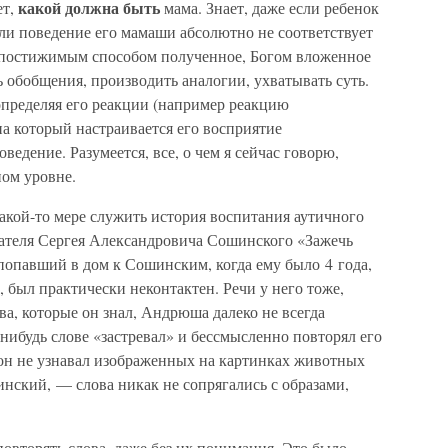
какой должна быть
ет,
мама. Знает, даже если ребенок
сли поведение его мамаши абсолютно не соответствует
непостижимым способом полученное, Богом вложенное
ь обобщения, производить аналогии, ухватывать суть.
определяя его реакции (например реакцию
на который настраивается его восприятие
ведение. Разумеется, все, о чем я сейчас говорю,
ном уровне.
акой-то мере служить история воспитания аутичного
итателя Сергея Александровича Сошинского «Зажечь
попавший в дом к Сошинским, когда ему было 4 года,
, был практически неконтактен. Речи у него тоже,
ва, которые он знал, Андрюша далеко не всегда
-нибудь слове «застревал» и бессмысленно повторял его
ет он не узнавал изображенных на картинках животных
ский, — слова никак не сопрягались с образами,
повторять слова, даже без их понимания. Это было