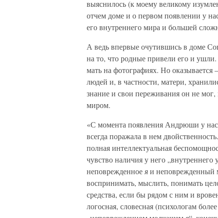
выяснилось (к моему великому изумле
отчем доме и о первом появлении у на
его внутреннего мира и большей слож
А ведь впервые очутившись в доме Со
на то, что родные привели его и ушли.
мать на фотографиях. Но оказывается 
людей и, в частности, матери, хранил
знание и свои переживания он не мог,
миром.
«С момента появления Андрюши у нас,
всегда поражала в нем двойственность
полная интеллектуальная беспомощност
чувство наличия у него „внутреннего 
неповрежденное
я
и неповрежденный 
воспринимать, мыслить, понимать цело
средства, если бы рядом с ним и врове
логосная, словесная (психологам более
„неповрежденном молчащем
я
“, конеч