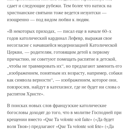
сдает и следующие рубежи. Тем более что натиск на
христианские святыни тоже ведется иезуитски —
изощренно — под видом любви к людям.
«В некоторых приходах, — писал еще в начале 60–х
годов католический кардинал Лефевр, выражая свое
несогласие с начавшейся модернизацией Католической
Церкви, — родителям, готовящим детей к первому
причастию, не советуют помещать распятие в детской,
„чтобы не травмировать их“, но предлагают заменить его
„изображением, понятным их возрасту, например, собаки
как символа верности“, — изображением, которое они,
повзрослев, найдут в катехизисе, где не будет ни слова о
распятом Христе».
В поисках новых слов французские католические
богословы доходят до того, что в молитве Господней при
крещении вместо «Que Ta volonte soit faite» («Да будет
воля Твоя») предлагают «Que Ta volonte soit fete» («Да