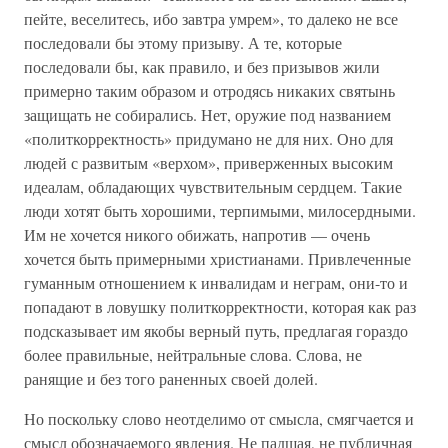
пейте, веселитесь, ибо завтра умрем», то далеко не все
последовали бы этому призыву. А те, которые
последовали бы, как правило, и без призывов жили
примерно таким образом и отродясь никаких святынь
защищать не собирались. Нет, оружие под названием
«политкорректность» придумано не для них. Оно для
людей с развитым «верхом», приверженных высоким
идеалам, обладающих чувствительным сердцем. Такие
люди хотят быть хорошими, терпимыми, милосердными.
Им не хочется никого обижать, напротив — очень
хочется быть примерными христианами. Привлеченные
гуманным отношением к инвалидам и неграм, они-то и
попадают в ловушку политкорректности, которая как раз
подсказывает им якобы верный путь, предлагая гораздо
более правильные, нейтральные слова. Слова, не
ранящие и без того раненных своей долей.
Но поскольку слово неотделимо от смысла, смягчается и
смысл обозначаемого явления. Не падшая, не публичная