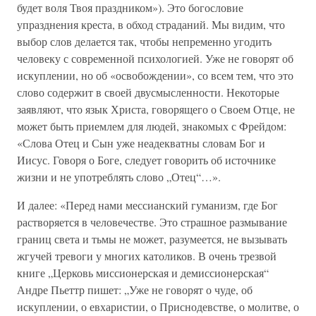
будет воля Твоя праздником»). Это богословие
упразднения креста, в обход страданий. Мы видим, что
выбор слов делается так, чтобы непременно угодить
человеку с современной психологией. Уже не говорят об
искуплении, но об «освобождении», со всем тем, что это
слово содержит в своей двусмысленности. Некоторые
заявляют, что язык Христа, говорящего о Своем Отце, не
может быть приемлем для людей, знакомых с Фрейдом:
«Слова Отец и Сын уже неадекватны словам Бог и
Иисус. Говоря о Боге, следует говорить об источнике
жизни и не употреблять слово „Отец“…».
И далее: «Перед нами мессианский гуманизм, где Бог
растворяется в человечестве. Это страшное размывание
границ света и тьмы не может, разумеется, не вызывать
жгучей тревоги у многих католиков. В очень трезвой
книге „Церковь миссионерская и демиссионерская“
Андре Пьеттр пишет: „Уже не говорят о чуде, об
искуплении, о евхаристии, о Приснодевстве, о молитве, о