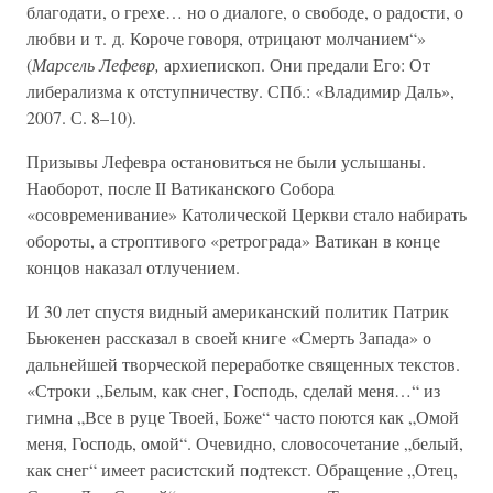
благодати, о грехе… но о диалоге, о свободе, о радости, о
любви и т. д. Короче говоря, отрицают молчанием“»
(
Марсель Лефевр,
архиепископ. Они предали Его: От
либерализма к отступничеству. СПб.: «Владимир Даль»,
2007. С. 8–10).
Призывы Лефевра остановиться не были услышаны.
Наоборот, после II Ватиканского Собора
«осовременивание» Католической Церкви стало набирать
обороты, а строптивого «ретрограда» Ватикан в конце
концов наказал отлучением.
И 30 лет спустя видный американский политик Патрик
Бьюкенен рассказал в своей книге «Смерть Запада» о
дальнейшей творческой переработке священных текстов.
«Строки „Белым, как снег, Господь, сделай меня…“ из
гимна „Все в руце Твоей, Боже“ часто поются как „Омой
меня, Господь, омой“. Очевидно, словосочетание „белый,
как снег“ имеет расистский подтекст. Обращение „Отец,