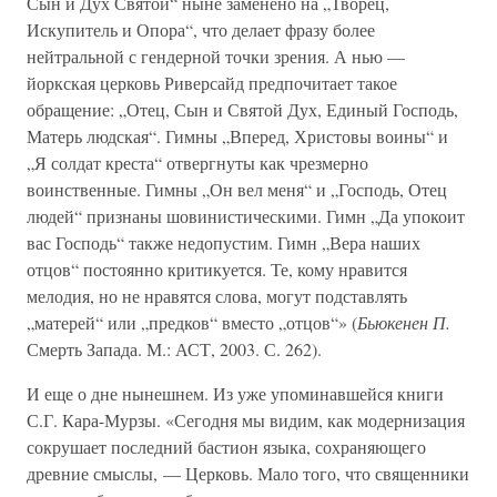
Сын и Дух Святой“ ныне заменено на „Творец,
Искупитель и Опора“, что делает фразу более
нейтральной с гендерной точки зрения. А нью —
йоркская церковь Риверсайд предпочитает такое
обращение: „Отец, Сын и Святой Дух, Единый Господь,
Матерь людская“. Гимны „Вперед, Христовы воины“ и
„Я солдат креста“ отвергнуты как чрезмерно
воинственные. Гимны „Он вел меня“ и „Господь, Отец
людей“ признаны шовинистическими. Гимн „Да упокоит
вас Господь“ также недопустим. Гимн „Вера наших
отцов“ постоянно критикуется. Те, кому нравится
мелодия, но не нравятся слова, могут подставлять
„матерей“ или „предков“ вместо „отцов“» (
Бьюкенен П.
Смерть Запада. М.: АСТ, 2003. С. 262).
И еще о дне нынешнем. Из уже упоминавшейся книги
С.Г. Кара-Мурзы. «Сегодня мы видим, как модернизация
сокрушает последний бастион языка, сохраняющего
древние смыслы, — Церковь. Мало того, что священники