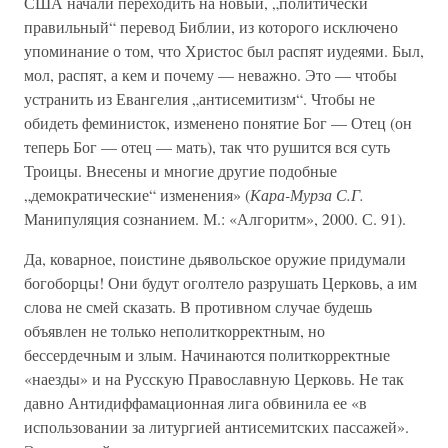
США начали переходить на новый, „политически
правильный“ перевод Библии, из которого исключено
упоминание о том, что Христос был распят иудеями. Был,
мол, распят, а кем и почему — неважно. Это — чтобы
устранить из Евангелия „антисемитизм“. Чтобы не
обидеть феминисток, изменено понятие Бог — Отец (он
теперь Бог — отец — мать), так что рушится вся суть
Троицы. Внесены и многие другие подобные
„демократические“ изменения» (
Кара-Мурза С.Г.
Манипуляция сознанием. М.: «Алгоритм», 2000. С. 91).
Да, коварное, поистине дьявольское оружие придумали
богоборцы! Они будут оголтело разрушать Церковь, а им
слова не смей сказать. В противном случае будешь
объявлен не только неполиткорректным, но
бессердечным и злым. Начинаются политкорректные
«наезды» и на Русскую Православную Церковь. Не так
давно Антидиффамационная лига обвинила ее «в
использовании за литургией антисемитских пассажей».