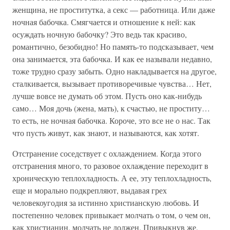
женщина, не проститутка, а секс — работница. Или даже
ночная бабочка. Смягчается и отношение к ней: как
осуждать ночную бабочку? Это ведь так красиво,
романтично, безобидно! Но память-то подсказывает, чем
она занимается, эта бабочка. И как ее называли недавно,
тоже трудно сразу забыть. Одно накладывается на другое,
сталкивается, вызывает противоречивые чувства… Нет,
лучше вовсе не думать об этом. Пусть оно как-нибудь
само… Моя дочь (жена, мать), к счастью, не проститу…
то есть, не ночная бабочка. Короче, это все не о нас. Так
что пусть живут, как знают, и называются, как хотят.
Отстранение соседствует с охлаждением. Когда этого
отстранения много, то разовое охлаждение переходит в
хроническую теплохладность. А ее, эту теплохладность,
еще и морально подкрепляют, выдавая грех
человекоугодия за истинно христианскую любовь. И
постепенно человек привыкает молчать о том, о чем он,
как христианин, молчать не должен. Привыкнув же,