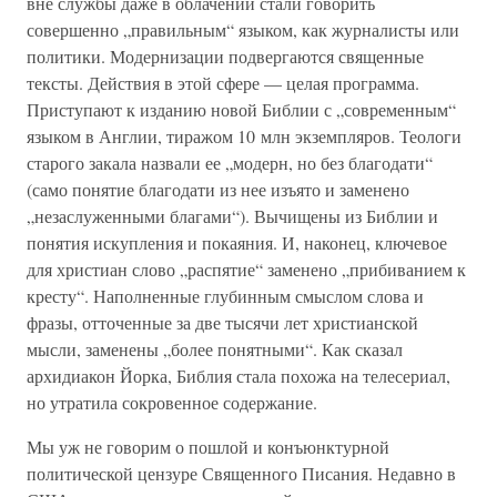
вне службы даже в облачении стали говорить
совершенно „правильным“ языком, как журналисты или
политики. Модернизации подвергаются священные
тексты. Действия в этой сфере — целая программа.
Приступают к изданию новой Библии с „современным“
языком в Англии, тиражом 10 млн экземпляров. Теологи
старого закала назвали ее „модерн, но без благодати“
(само понятие благодати из нее изъято и заменено
„незаслуженными благами“). Вычищены из Библии и
понятия искупления и покаяния. И, наконец, ключевое
для христиан слово „распятие“ заменено „прибиванием к
кресту“. Наполненные глубинным смыслом слова и
фразы, отточенные за две тысячи лет христианской
мысли, заменены „более понятными“. Как сказал
архидиакон Йорка, Библия стала похожа на телесериал,
но утратила сокровенное содержание.
Мы уж не говорим о пошлой и конъюнктурной
политической цензуре Священного Писания. Недавно в