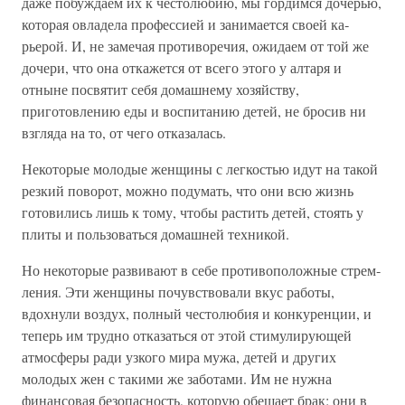
даже побуждаем их к честолюбию, мы гордимся доче­рью,
которая овладела профессией и занимается своей ка­
рьерой. И, не замечая противоречия, ожидаем от той же
дочери, что она откажется от всего этого у алтаря и
отныне посвятит себя домашнему хозяйству,
приготовлению еды и воспитанию детей, не бросив ни
взгляда на то, от чего от­казалась.
Некоторые молодые женщины с легкостью идут на та­кой
резкий поворот, можно подумать, что они всю жизнь
готовились лишь к тому, чтобы растить детей, стоять у
пли­ты и пользоваться домашней техникой.
Но некоторые развивают в себе противоположные стрем­
ления. Эти женщины почувствовали вкус работы,
вдохнули воздух, полный честолюбия и конкуренции, и
теперь им трудно отказаться от этой стимулирующей
атмосферы ради узкого мира мужа, детей и других
молодых жен с такими же заботами. Им не нужна
финансовая безопасность, которую обещает брак: они в