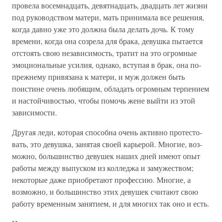
про­вела восемнадцать, девятнадцать, двадцать лет жизни
под руководством матери, мать принимала все решения,
когда давно уже это должна была делать дочь. К тому
времени, когда она созрела для брака, девушка пытается
отстоять свою независимость, тратит на это огромные
эмоциональные усилия, однако, вступая в брак, она по-
прежнему привязана к матери, и муж должен быть
поистине очень любящим, об­ладать огромным терпением
и настойчивостью, чтобы по­мочь жене выйти из этой
зависимости.
Другая леди, которая способна очень активно протесто­
вать, это девушка, занятая своей карьерой. Многие, воз­
можно, большинство девушек наших дней имеют опыт
ра­боты между выпуском из колледжа и замужеством;
некото­рые даже приобретают профессию. Многие, а
возможно, и большинство этих девушек считают свою
работу времен­ным занятием, и для многих так оно и есть.