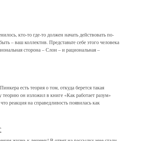
нилось, кто-то где-то должен начать действовать по-
ыть – ваш коллектив. Представьте себе этого человека
циональная сторона – Слон – и рациональная –
инкера есть теория о том, откуда берется такая
ту теорию он изложил в книге «Как работает разум»
 что реакция на справедливость появилась как
т
еним жизнь к лешему! В ответ на рассылку мне стали