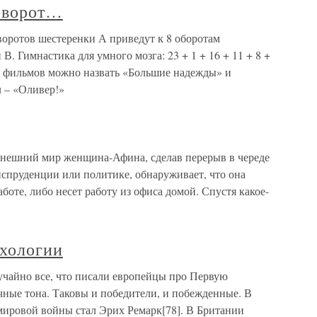
поворот…
воротов шестеренки А приведут к 8 оборотам
В. Гимнастика для умного мозга: 23 + 1 + 16 + 11 + 8 +
. Из фильмов можно назвать «Большие надежды» и
 – «Оливер!»
внешний мир женщина-Афина, сделав перерыв в череде
испруденции или политике, обнаруживает, что она
аботе, либо несет работу из офиса домой. Спустя какое-
ихологии
учайно все, что писали европейцы про Первую
чные тона. Таковы и победители, и побежденные. В
ировой войны стал Эрих Ремарк[78]. В Британии