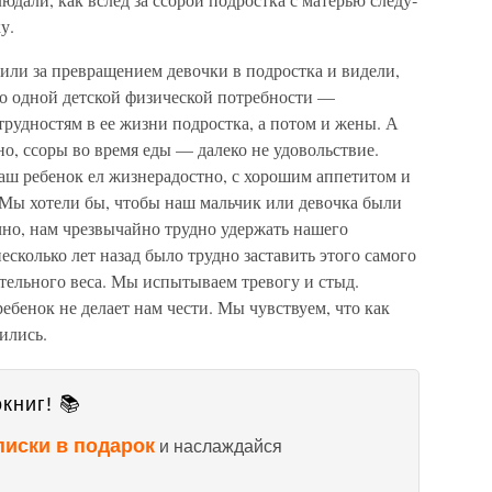
у.
ли за превраще­нием девочки в подростка и видели,
го одной детской физической потребности —
рудностям в ее жиз­ни подростка, а потом и жены. А
но, ссоры во время еды — далеко не удоволь­ствие.
аш ребенок ел жизнерадостно, с хорошим аппетитом и
 Мы хотели бы, чтобы наш мальчик или девочка были
но, нам чрезвычайно трудно удержать нашего
несколько лет назад было трудно заста­вить этого самого
­тельного веса. Мы испытываем тревогу и стыд.
бенок не делает нам чести. Мы чувствуем, что как
ились.
книг! 📚
писки в подарок
и наслаждайся