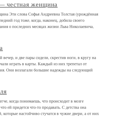
 — честная женщина
щина Эти слова Софья Андреевна Толстая (урождённая
ледний год тоже, когда, наконец, добила своего
ния о последних месяцах жизни Льва Николаевича,
а
 вечер, и две пары сидели, скрестив ноги, в кругу на
чали играть в карты. Каждый из них трепетал от
ния. Они возлагали большие надежды на следующий
вля
егче, когда понимаешь, что происходит в мозге
что ей придется что-то продавать. С детства она
, которые настойчиво стучатся в чужие двери, а от них