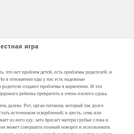
естная игра
, что нет про­блем детей, есть проблемы родителей, и
Но в отношении еды у нас есть надеж­ные
о родители со­здают проблемы в кормлении. И эти
орового ребенка превратить в очень пло­хого едока.
ень далеко. Рот, орган питания, который так долго
стать источником оскорблений; в шесть, семь или
ает из него еду, зато бросает матери грубые слова и
 он может совершить полный по­ворот и использовать
юдали, как вслед за ссорой подростка с матерью следу­