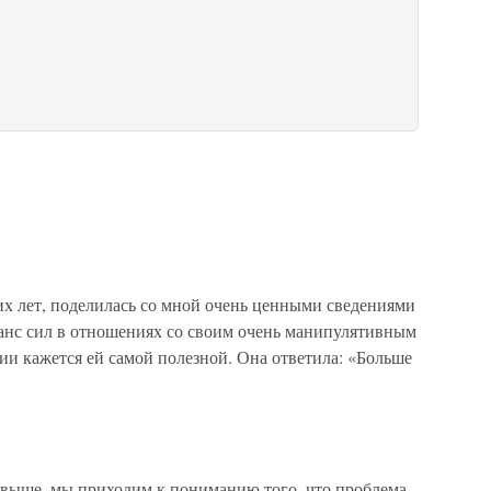
их лет, поделилась со мной очень ценными сведениями
аланс сил в отношениях со своим очень манипулятивным
пии кажется ей самой полезной. Она ответила: «Больше
 выше, мы приходим к пониманию того, что проблема