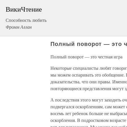
ВикиЧтение
Способность любить
Фромм Аллан
Полный поворот — это ч
Полный поворот — это честная игра
Некоторые специалисты любят говорить
мы можем оспари­вать это обобщение. 
доказательства, что они правы. Именн
повторяющиеся пред­ставления могут зд
А последствия этого могут заходить оч
подвергался оскорбле­ниям, сам может 
восемь лет ребенок больше не выбрасыв
оскорбления. В подростковом возрасте
рот для переедания. Мы много раз набл