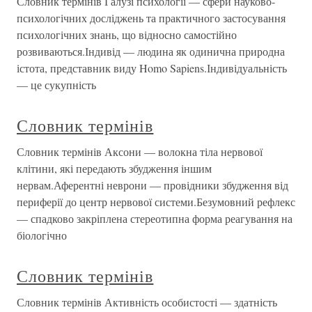
Словник термінів Галузі психології — сфери науково-
психологічних досліджень та практичного застосування
психологічних знань, що відносно самостійно
розвиваються.Індивід — людина як одинична природна
істота, представник виду Homo Sapiens.Індивідуальність
— це сукупність
Словник термінів
Словник термінів Аксони — волокна тіла нервової
клітини, які передають збудження іншим
нервам.Аферентні неврони — провідники збудження від
периферії до центр нервової системи.Безумовний рефлекс
— спадково закріплена стереотипна форма реагування на
біологічно
Словник термінів
Словник термінів Активність особистості — здатність