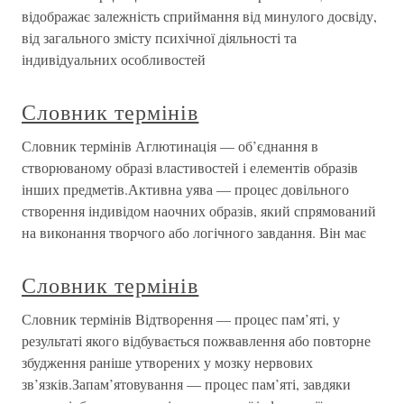
відображає залежність сприймання від минулого досвіду,
від загального змісту психічної діяльності та
індивідуальних особливостей
Словник термінів
Словник термінів Аглютинація — об’єднання в
створюваному образі властивостей і елементів образів
інших предметів.Активна уява — процес довільного
створення індивідом наочних образів, який спрямований
на виконання творчого або логічного завдання. Він має
Словник термінів
Словник термінів Відтворення — процес пам’яті, у
результаті якого відбувається пожвавлення або повторне
збудження раніше утворених у мозку нервових
зв’язків.Запам’ятовування — процес пам’яті, завдяки