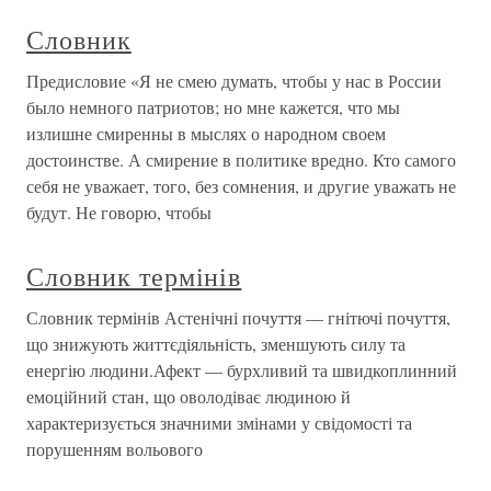
Словник
Предисловие «Я не смею думать, чтобы у нас в России
было немного патриотов; но мне кажется, что мы
излишне смиренны в мыслях о народном своем
достоинстве. А смирение в политике вредно. Кто самого
себя не уважает, того, без сомнения, и другие уважать не
будут. Не говорю, чтобы
Словник термінів
Словник термінів Астенічні почуття — гнітючі почуття,
що знижують життєдіяльність, зменшують силу та
енергію людини.Афект — бурхливий та швидкоплинний
емоційний стан, що оволодіває людиною й
характеризується значними змінами у свідомості та
порушенням вольового