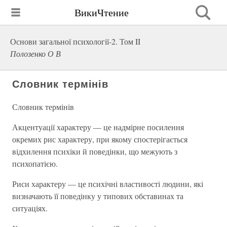
ВикиЧтение
Основи загальної психології-2. Том II
Полозенко О В
Словник термінів
Словник термінів
Акцентуації характеру — це надмірне посилення
окремих рис характеру, при якому спостерігається
відхилення психіки й поведінки, що межують з
психопатією.
Риси характеру — це психічні властивості людини, які
визначають її поведінку у типових обставинах та
ситуаціях.