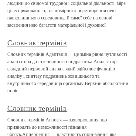
людини до свідомої трудової і соціальної діяльності, міра
цілеспрямованого, планомірного перетворення нею
навколишнього середовища й самої себе на основі
засвоєння нею багатств матеріальної і духовної
Словник термінів
Словник термінів Адаптація — це зміна рівня чутливості
аналізатора до інтенсивності подразника.Аналізатор —
складний нервовий апарат, який здійснює функцію
аналізу і синтезу подразнень зовнішнього та
внутрішнього середовища організму.Верхній абсолютний
поріг
Словник термінів
Словник термінів Агнозія — захворювання, що
призводять до неможливості пізнання
чогось.Апперцепція — властивість сприймання, яка