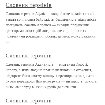
Словник термінів
Словник термінів Абулія — хворобливе ослаблення або
втрата волі, повна байдужість, бездіяльність, відсутність
спонукань, бажань.Апраксія — складне порушення
цілеспрямованості дій людини, яке спричиняється
локальними розладами лобових ділянок мозку.Бажання
—
Словник термінів
Словник термінів Активність — міра енергійності,
напору, з яким людина прагне впливати на оточення,
підкоряти його своєму впливу, перетворювати, долати
окремі перешкоди.Динамізм рухів — швидкість, різкість,
ритм, амплітуда м’язових рухів (включаючи
Словник термінів