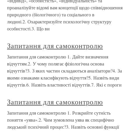
«індивід», «особистість», «індивідуальність» та
проаналізуйте відомі вам концепції щодо співвідношення
природного (біологічного) та соціального в
людині.2. Охарактеризуйте психологічну структуру
особистості.3. Що ви
Запитання для самоконтролю
Запитання для самоконтролю 1. Дайте визначення
відчуттям.2. У чому полягає фізіологічна основа
відчуттів?3. З яких частин складаються аналізатори?4. За
якими ознаками класифікують відчуття?5. Назвіть види
відчуттів.6. Назвіть властивості відчуттів.7. Які є пороги
Запитання для самоконтролю
Запитання для самоконтролю 1. Розкрийте сутність
поняття «уява».2. Чим зумовлена уява як специфічно
людський психічний процес?3. Назвіть основні функції