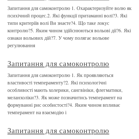
Запитання для самоконтролю 1. Охарактеризуйте волю як
психічний процес.2. Які функції притаманні волі?3. Які
типи критеріїв волі Ви знаєте?4. Що таке локус
контролю?5. Яким чином здійснюються вольові дії?6. Які
ознаки вольових дій?7. У чому полягає вольове
регулювання
Запитання для самоконтролю
Запитання для самоконтролю 1. Як проявляються
властивості темпераменту?2. Які психологічні
особливості мають холерики, сангвініки, флегматики,
меланхоліки?3. Як може позначитись темперамент на
формуванні рис особистості?4. Яким чином впливає
темперамент на взаємодію і
Запитання для самоконтролю