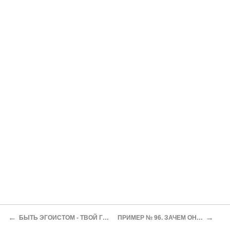
←
→
БЫТЬ ЭГОИСТОМ - ТВОЙ ГРАЖДАНСКИЙ ДОЛГ
ПРИМЕР № 96. ЗАЧЕМ ОН СЖЕГ ПАСПОРТ...