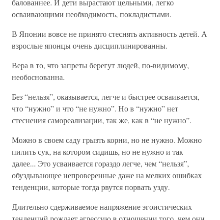
балованнее. И дети вырастают цельными, легко
осваивающими необходимость, покладистыми.
В Японии вовсе не принято стеснять активность детей. А
взрослые японцы очень дисциплинированны.
Вера в то, что запреты берегут людей, по-видимому,
необоснованна.
Без “нельзя”, оказывается, легче и быстрее осваивается,
что “нужно” и что “не нужно”. Но в “нужно” нет
стеснения самореализации, так же, как в “не нужно”.
Можно в своем саду грызть корни, но не нужно. Можно
пилить сук, на котором сидишь, но не нужно и так
далее... Это усваивается гораздо легче, чем “нельзя”,
обуздывающее непроверенные даже на мелких ошибках
тенденции, которые тогда рвутся порвать узду.
Длительно сдерживаемое напряжение эгоистических
тенденций рождает агрессию в отношении того, чем они