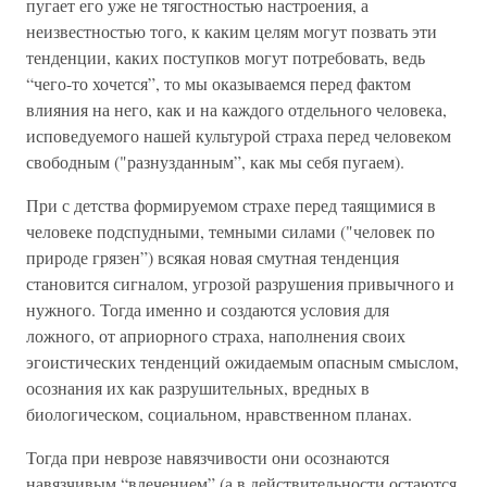
пугает его уже не тягостностью настроения, а
неизвестностью того, к каким целям могут позвать эти
тенденции, каких поступков могут потребовать, ведь
“чего-то хочется”, то мы оказываемся перед фактом
влияния на него, как и на каждого отдельного человека,
исповедуемого нашей культурой страха перед человеком
свободным ("разнузданным”, как мы себя пугаем).
При с детства формируемом страхе перед таящимися в
человеке подспудными, темными силами ("человек по
природе грязен”) всякая новая смутная тенденция
становится сигналом, угрозой разрушения привычного и
нужного. Тогда именно и создаются условия для
ложного, от априорного страха, наполнения своих
эгоистических тенденций ожидаемым опасным смыслом,
осознания их как разрушительных, вредных в
биологическом, социальном, нравственном планах.
Тогда при неврозе навязчивости они осознаются
навязчивым “влечением” (а в действительности остаются