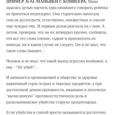
МАНЬЯКИ С КОНВЕЕРА.
ПРИМЕР № 94.
Мама
задалась целью научить едва начавшего говорить ребенка
не браниться нецензурно. Она старательно написала
список ругательств, естественно, неизвестных и совсем
еще чуждых ему. И первым делом разучила их с ним. А
потом, проверив, что он их затвердил прочно, сообщила,
что все это слова плохие, гадкие и произносить их
никогда, ни в каком случае не следует. Он и не знал, что
такие слова бывают...
Человек и не знал, что такой выход агрессии возможен, а
ему - “Не убий!”.
И начинается принимаемый в обществе за здоровье
навязчивый страх острых и тяжелых предметов, а при
достаточной демонстративности, вживание в логически
“вычисленную” противоестественную роль и
раскольниковское убийство старухи процентщицы.
Если убийства в слепой ярости оказываются достаточно