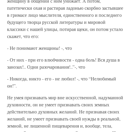
женщину в общении с ним унижает. А потом,
патетически охая и растирая ладонью скорбно застывшее
в гримасе лицо мыслителя, единственного и последнего
будущего творца русской литературы и мировой
классики с нашей улицы, потирая щеки, он потом устало
скажет, что его:
- Не понимают женщины! -, что
- От них - при его влюбчивости - одна боль! Вся душа в
занозах!.. Одни разочарования!..”-, что
- Никогда, никто - его - не любил! -, что “Нелюбимый
он!”.
Не умея признавать мир вне искусственной, надуманной
духовности, он не умеет признавать своих земных
действительно духовных желаний. Не признавая своих
желаний, не умеет признавать своей нужды в реальной,
земной, не лишенной пищеварения и, вообще, тела,