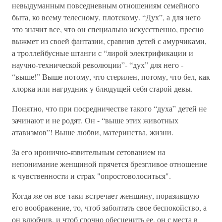
невыдуманным повседневным отношениям семейного
быта, ко всему телесному, плотскому. “Дух”, а для него
это значит все, что он специально искусственно, пресно
выжмет из своей фантазии, сравнив детей с амурчиками,
а троллейбусные штанги с “лирой электрификации и
научно-технической революции”- “дух” для него -
“выше!” Выше потому, что стерилен, потому, что бел, как
хлорка или нагрудник у блюдущей себя старой девы.
Понятно, что при посредничестве такого “духа” детей не
зачинают и не родят. Он - “выше этих животных
атавизмов”! Выше любви, материнства, жизни.
За его иронично-язвительным сетованием на
непонимание женщиной прячется брезгливое отношение
к чувственности и страх "опростоволоситься".
Когда же он все-таки встречает женщину, поразившую
его воображение, то, чтоб заболтать свое беспокойство, а
он влюбчив, и чтоб срочно обесценить ее, он с места в